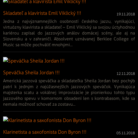
Skladateľ a klavirista Emil Viklický !!!
19.11.2018
Jedna z najvýznamnejších osobností českého jazzu, vynikajúci,
virtuózny klavirista a skladateľ – Emil Viklický sa svojou úctyhodnou
kariérou zapísal do jazzových análov domácej scény, ale aj na
Slovensku a v zahraničí. Absolvent uznávanej Berklee College of
Music sa môže pochváliť mnohými...
Speváčka Sheila Jordan !!!
12.11.2018
Americká jazzová speváčka a skladateľka Sheila Jordan bez pochýb
patrí k jedným z najúžasnejších jazzových speváčok. Vynikajúca
majsterka scatu a vokálnej improvizácie je pionierkou tohto typu
jazzového spevu v komornom obsadení len s kontrabasom, kde sa
nemala možnosť schovať za zostavu...
Klarinetista a saxofonista Don Byron !!!
05.11.2018