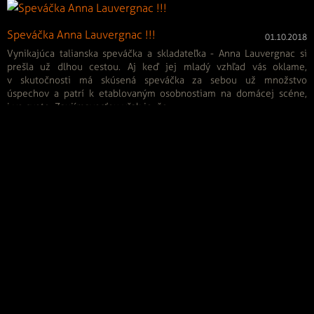
Speváčka Anna Lauvergnac !!!
01.10.2018
Vynikajúca talianska speváčka a skladateľka - Anna Lauvergnac si
prešla už dlhou cestou. Aj keď jej mladý vzhľad vás oklame,
v skutočnosti má skúsená speváčka za sebou už množstvo
úspechov a patrí k etablovaným osobnostiam na domácej scéne,
i vo svete. Zaujímavosťou však je, že...
Archív od roku 2005 - Umelec týždňa
<
1
3
...
8
>
Generálny partner
KONCERT MESIACA