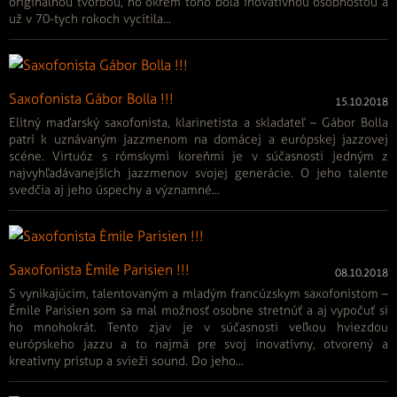
originálnou tvorbou, no okrem toho bola inovatívnou osobnosťou a
už v 70-tych rokoch vycítila...
Saxofonista Gábor Bolla !!!
15.10.2018
Elitný maďarský saxofonista, klarinetista a skladateľ – Gábor Bolla
patrí k uznávaným jazzmenom na domácej a európskej jazzovej
scéne. Virtuóz s rómskymi koreňmi je v súčasnosti jedným z
najvyhľadávanejších jazzmenov svojej generácie. O jeho talente
svedčia aj jeho úspechy a významné...
Saxofonista Èmile Parisien !!!
08.10.2018
S vynikajúcim, talentovaným a mladým francúzskym saxofonistom –
Ěmile Parisien som sa mal možnosť osobne stretnúť a aj vypočuť si
ho mnohokrát. Tento zjav je v súčasnosti veľkou hviezdou
európskeho jazzu a to najmä pre svoj inovatívny, otvorený a
kreatívny prístup a svieži sound. Do jeho...