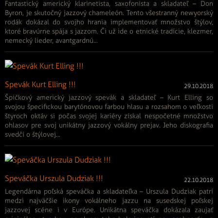
Fantastický americký klarinetista, saxofonista a skladateľ – Don
Byron, je skutočný jazzový chameleón. Tento všestranný newyorský
rodák dokázal do svojho hrania implementovať množstvo štýlov,
ktoré bravúrne spája s jazzom. Či už ide o etnické tradície, klezmer,
nemecký lieder, avantgardnú...
Spevák Kurt Elling !!!
29.10.2018
Špičkový americký jazzový spevák a skladateľ – Kurt Elling so
svojou špecifickou barytónovou farbou hlasu a rozsahom o veľkosti
štyroch oktáv si počas svojej kariéry získal nespočetné množstvo
ohlasov pre svoj unikátny jazzový vokálny prejav. Jeho diskografia
svedčí o štýlovej...
Speváčka Urszula Dudziak !!!
22.10.2018
Legendárna poľská speváčka a skladateľka – Urszula Dudziak patrí
medzi najväčšie ikony vokálneho jazzu na susedskej poľskej
jazzovej scéne i v Európe. Unikátna speváčka dokázala zaujať