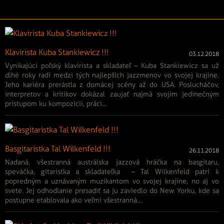
Klavirista Kuba Stankiewicz !!!
03.12.2018
Vynikajúci poľský klavirista a skladateľ – Kuba Stankiewicz sa už
dlhé roky radí medzi tých najlepších jazzmenov vo svojej krajine.
Jeho kariéra prerástla z domácej scény až do USA. Poslucháčov,
interpretov a kritikov dokázal zaujať najmä svojím jedinečným
prístupom ku kompozícii, práci...
Basgitaristka Tal Wilkenfeld !!!
26.11.2018
Nadaná, všestranná austrálska jazzová hráčka na basgitaru,
speváčka, gitaristka a skladateľka – Tal Wilkenfeld patrí k
popredným a uznávaným muzikantom vo svojej krajine, no aj vo
svete. Jej odhodlanie presadiť sa ju zaviedlo do New Yorku, kde sa
postupne etablovala ako veľmi všestranná...