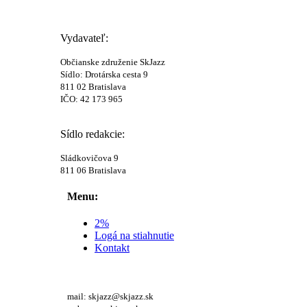
Vydavateľ:
Občianske združenie SkJazz
Sídlo: Drotárska cesta 9
811 02 Bratislava
IČO: 42 173 965
Sídlo redakcie:
Sládkovičova 9
811 06 Bratislava
Menu:
2%
Logá na stiahnutie
Kontakt
mail: skjazz@skjazz.sk