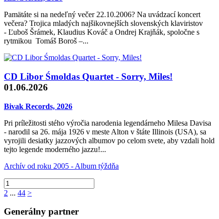
Pamätáte si na nedeľný večer 22.10.2006? Na uvádzací koncert
večera? Trojica mladých najšikovnejších slovenských klaviristov
- Ľuboš Šrámek, Klaudius Kováč a Ondrej Krajňák, spoločne s
rytmikou Tomáš Boroš –...
CD Libor Śmoldas Quartet - Sorry, Miles!
01.06.2026
Bivak Records, 2026
Pri príležitosti stého výročia narodenia legendárneho Milesa Davisa
- narodil sa 26. mája 1926 v meste Alton v štáte Illinois (USA), sa
vyrojili desiatky jazzových albumov po celom svete, aby vzdali hold
tejto legende moderného jazzu!...
Archív od roku 2005 - Album týždňa
2
...
44
>
Generálny partner