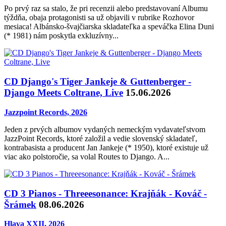
Po prvý raz sa stalo, že pri recenzii alebo predstavovaní Albumu
týždňa, obaja protagonisti sa už objavili v rubrike Rozhovor
mesiaca! Albánsko-švajčiarska skladateľka a speváčka Elina Duni
(* 1981) nám poskytla exkluzívny...
CD Django's Tiger Jankeje & Guttenberger -
Django Meets Coltrane, Live
15.06.2026
Jazzpoint Records, 2026
Jeden z prvých albumov vydaných nemeckým vydavateľstvom
JazzPoint Records, ktoré založil a vedie slovenský skladateľ,
kontrabasista a producent Jan Jankeje (* 1950), ktoré existuje už
viac ako polstoročie, sa volal Routes to Django. A...
CD 3 Pianos - Threeesonance: Krajňák - Kováč -
Šrámek
08.06.2026
Hlava XXII, 2026