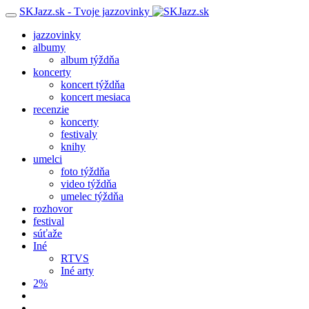
SKJazz.sk - Tvoje jazzovinky
jazzovinky
albumy
album týždňa
koncerty
koncert týždňa
koncert mesiaca
recenzie
koncerty
festivaly
knihy
umelci
foto týždňa
video týždňa
umelec týždňa
rozhovor
festival
súťaže
Iné
RTVS
Iné arty
2%