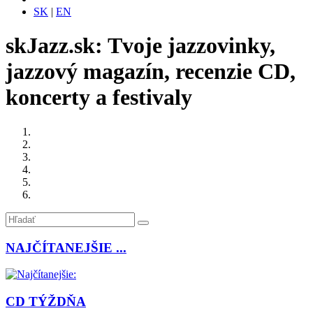
SK
|
EN
skJazz.sk: Tvoje jazzovinky,
jazzový magazín, recenzie CD,
koncerty a festivaly
NAJČÍTANEJŠIE ...
CD TÝŽDŇA