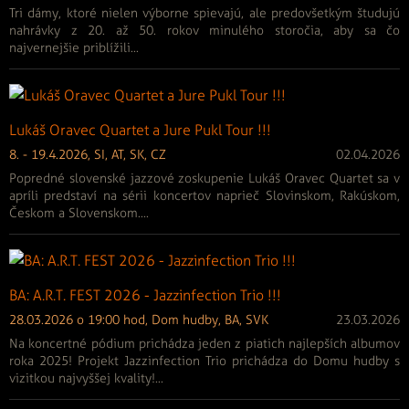
Tri dámy, ktoré nielen výborne spievajú, ale predovšetkým študujú
nahrávky z 20. až 50. rokov minulého storočia, aby sa čo
najvernejšie priblížili...
Lukáš Oravec Quartet a Jure Pukl Tour !!!
8. - 19.4.2026, SI, AT, SK, CZ
02.04.2026
Popredné slovenské jazzové zoskupenie Lukáš Oravec Quartet sa v
apríli predstaví na sérii koncertov naprieč Slovinskom, Rakúskom,
Českom a Slovenskom....
BA: A.R.T. FEST 2026 - Jazzinfection Trio !!!
28.03.2026 o 19:00 hod, Dom hudby, BA, SVK
23.03.2026
Na koncertné pódium prichádza jeden z piatich najlepších albumov
roka 2025! Projekt Jazzinfection Trio prichádza do Domu hudby s
vizitkou najvyššej kvality!...