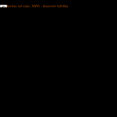
Archív od roku 2005 - Koncert týždňa
2
...
15
>
Generálny partner
KONCERT MESIACA
FESTIVAL MESIACA
ROZHOVOR MESIACA