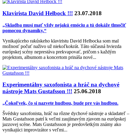
Klavirista David Helbock !!!
23.07.2018
„Skladba musí mať vždy nejakú emóciu a tú dokáže tlmočiť
pomocou dynamiky.“
Vynikajúceho rakúskeho klaviristu David Helbocka som mal
možnosť počuť naživo už niekoľkokrát. Táto súčasná hviezda
európskej scény neprestáva prekvapovať, pričom s každým
projektom, albumom a koncertom prináša nové...
Experimentálny saxofonista a hráč na dychové
nástroje Mats Gustafsson !!!
25.06.2018
„Čokoľvek, čo si nazvete hudbou, bude pre vás hudbou.
Švédsky saxofonista, hráč na rôzne dychové nástroje a skladateľ –
Mats Gustafsson patrí k veľmi zaujímavým zjavom na európskej
jazzovej scéne. Mats Gustafssson je predovšetkým známy ako
vynikajúci improvizátor s veľmi...