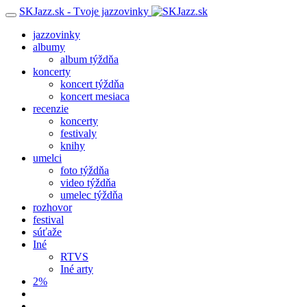
SKJazz.sk - Tvoje jazzovinky
jazzovinky
albumy
album týždňa
koncerty
koncert týždňa
koncert mesiaca
recenzie
koncerty
festivaly
knihy
umelci
foto týždňa
video týždňa
umelec týždňa
rozhovor
festival
súťaže
Iné
RTVS
Iné arty
2%