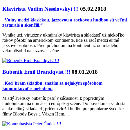
Klavirista Vadim Neselovskyi !!!
05.02.2018
„Vojny medzi klasickou, jazzovou a rockovou hudbou sú veľmi
zastaralé a skončili.“
Vynikajúci, virtuózny ukrajinský klavirista a skladateľ už niekoľko
rokov pôsobí na americkom kontinente, kde sa radí medzi elitné
jazzové osobnosti. Pred príchodom na kontinent už od mladého
veku pôsobil na jazzovej scéne...
Bubeník Emil Brandqvist !!!
08.01.2018
„Keď hrám skladbu, snažím sa nejakým spôsobom
komunikovať s melódiou.
Mladý švédsky bubeník patrí v súčasnosti k popredným
hudobníkom na domácej i európskej scéne. Do povedomia sa dostal
aj ako elitný skladateľ, pričom zložil hudbu pre populárne švédske
filmy Bloody Boys a Vägen Hem....