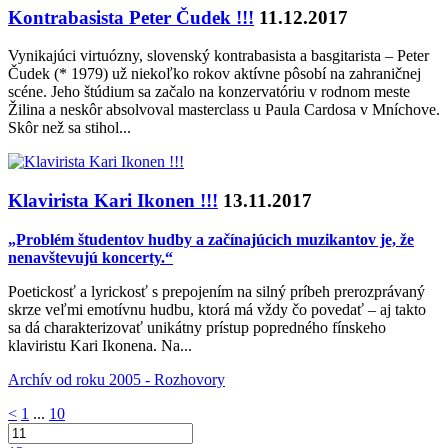
Kontrabasista Peter Čudek !!!
11.12.2017
Vynikajúci virtuózny, slovenský kontrabasista a basgitarista – Peter
Čudek (* 1979) už niekoľko rokov aktívne pôsobí na zahraničnej
scéne. Jeho štúdium sa začalo na konzervatóriu v rodnom meste
Žilina a neskôr absolvoval masterclass u Paula Cardosa v Mníchove.
Skôr než sa stihol...
Klavirista Kari Ikonen !!!
13.11.2017
„Problém študentov hudby a začínajúcich muzikantov je, že
nenavštevujú koncerty.“
Poetickosť a lyrickosť s prepojením na silný príbeh prerozprávaný
skrze veľmi emotívnu hudbu, ktorá má vždy čo povedať – aj takto
sa dá charakterizovať unikátny prístup popredného fínskeho
klaviristu Kari Ikonena. Na...
Archív od roku 2005 - Rozhovory
<
1
...
10