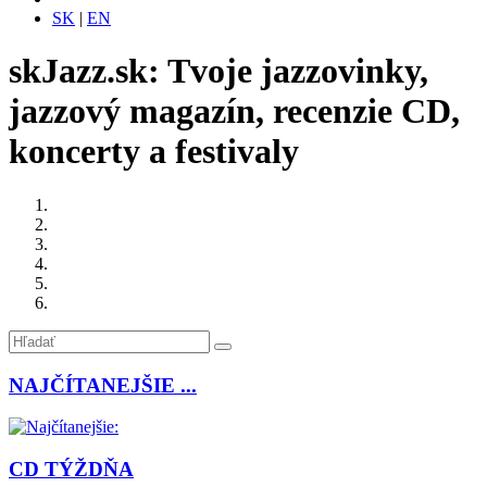
SK
|
EN
skJazz.sk: Tvoje jazzovinky,
jazzový magazín, recenzie CD,
koncerty a festivaly
NAJČÍTANEJŠIE ...
CD TÝŽDŇA