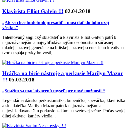
Klavirista Elliot Galvin !!!
02.04.2018
„Ak sa chce hudobník presadiť - musí dať do toho ozaj
všetko."
Talentovaný anglický skladateľ a klavirista Elliot Galvin patrí k
najuznávanejším a najvyhľadávanejším osobnostiam súčasnej
mladej jazzovej generácie na britskej jazzovej scéne. Jeho kreatívna
tvorba spája prvky hravosti,...
Hráčka na bicie nástroje a perkusie Marilyn Mazur
!!!
05.03.2018
„Snažím sa mať otvorenú myseľ pre nové možnosti.“
Legendárna dánska perkusionistka, bubeníčka, speváčka, klaviristka
a skladateľka Marilyn Mazur patrí k najuznávanejším a
najvyhľadávanejším perkusionstkám na svetovej scéne. Počas svojej
dlhej aktívnej kariéry viedla...