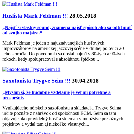
Huslista Mark Feldman !!!
28.05.2018
„Nájsť si vlastný sound, znamená nájsť spôsob ako sa odtrhnúť
od svojho majstra.“
Mark Feldman je jeden z najuznávanejších husľových
improvizátorov na americkej jazzovej scéne v druhej polovici 20-
teho storočia. Do povedomia sa dostal najmä v 80-tych a 90-tych
rokoch, kedy spolupracoval s absolútnou špičkou...
Saxofonista Trygve Seim !!!
30.04.2018
„Myslím si, že hudobné vzdelanie je veľmi potrebné a
prospešné.
Vynikajúceho nórskeho saxofonistu a skladateľa Trygve Seima
určite poznáte z nahrávok od spoločnosti ECM. Seim sa tam
objavuje ako pravidelný hosť a sideman v množstve prestížnych
projektov a vydal tam aj niekoľko vlastných...