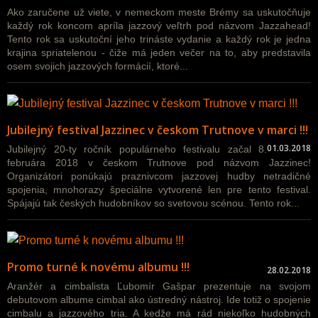
Ako zaručene už viete, v nemeckom meste Brémy sa uskutočňuje
každý rok koncom apríla jazzový veľtrh pod názvom Jazzahead!
Tento rok sa uskutoční jeho trináste vydanie a každý rok je jedna
krajina spriatelenou - čiže má jeden večer na to, aby predstavila
osem svojich jazzových formácií, ktoré...
Jubilejný festival Jazzinec v českom Trutnove v marci !!!
01.03.2018
Jubilejný 20-ty ročník populárneho festivalu začal 8.
februára 2018 v českom Trutnove pod názvom Jazzinec!
Organizátori ponúkajú praznivcom jazzovej hudby netradičné
spojenia, mnohorazy špeciálne vytvorené len pre tento festival.
Spájajú tak českých hudobníkov so svetovou scénou. Tento rok...
Promo turné k novému albumu !!!
28.02.2018
Aranžér a cimbalista Ľubomír Gašpar prezentuje na svojom
debutovom albume cimbal ako ústredný nástroj. Ide totiž o spojenie
cimbalu a jazzového tria. A kedže má rád niekoľko hudobných