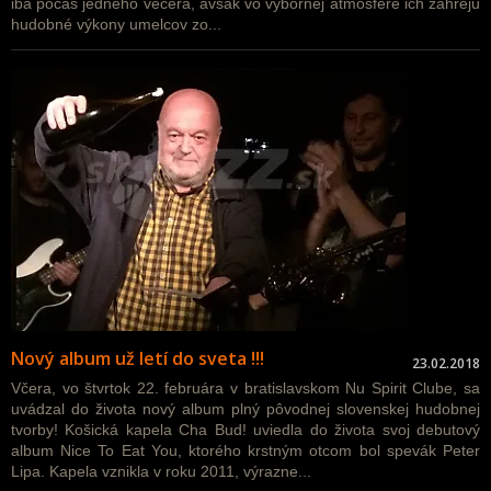
iba počas jedného večera, avšak vo výbornej atmosfére ich zahrejú
hudobné výkony umelcov zo...
Nový album už letí do sveta !!!
23.02.2018
Včera, vo štvrtok 22. februára v bratislavskom Nu Spirit Clube, sa
uvádzal do života nový album plný pôvodnej slovenskej hudobnej
tvorby! Košická kapela Cha Bud! uviedla do života svoj debutový
album Nice To Eat You, ktorého krstným otcom bol spevák Peter
Lipa. Kapela vznikla v roku 2011, výrazne...