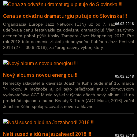
Cena za odvážnu dramaturgiu putuje do Slovinska !!!
06.03.2018
Organizácia Europe Jazz Network (EJN) už po 7. raz
udeľovala cenu festaivaklu za odvážnu dramatirgiu! Vlani sa týmto
ocenením pohol pýšiť fínsky Tampere Jazz Happening 2017. Pre
rok 2018 toto ocenenie získal jednomyseľne Ľubľana Jazz Festival
2018 (27. - 30.6.2018), za "progresívny výber, ktorý...
Nový album s novou energiou !!!
05.03.2018
Nemecký skladateľ a klavirista Joachim Kühn bude mať 15. marca
74 rokov. A možnože aj pri tejto príležitosti mu v domovskom
vydavateľstve ACT Music vyšiel v týchto dňoch nový album. Už na
predchádzajucom albume Beauty & Truth (ACT Music, 2016) začal
Joachim Kühn spolupracovať s novou a hlavne...
Naši susedia idú na Jazzahead! 2018 !!!
02.03.2018