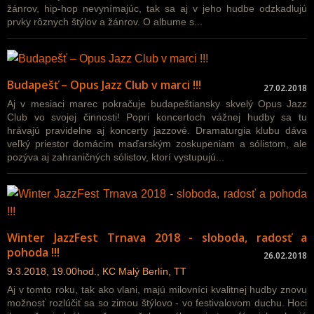
žánrov, hip-hop nevynímajúc, tak sa aj v jeho hudbe odzkadlujú
prvky rôznych štýlov a žánrov. O albume s...
Budapešť – Opus Jazz Club v marci !!!
27.02.2018
Aj v mesiaci marec pokračuje budapeštiansky skvelý Opus Jazz
Club vo svojej činnosti! Popri koncertoch vážnej hudby sa tu
hrávajú pravidelne aj koncerty jazzové. Dramaturgia klubu dáva
veľký priestor domácim maďarským zoskupeniam a sólistom, ale
pozýva aj zahraničných sólistov, ktorí vystupujú...
Winter JazzFest Trnava 2018 - sloboda, radosť a
pohoda !!!
26.02.2018
9.3.2018, 19.00hod., KC Malý Berlín, TT
Aj v tomto roku, tak ako vlani, majú milovníci kvalitnej hudby znovu
možnosť rozlúčiť sa so zimou štýlovo - vo festivalovom duchu. Hoci