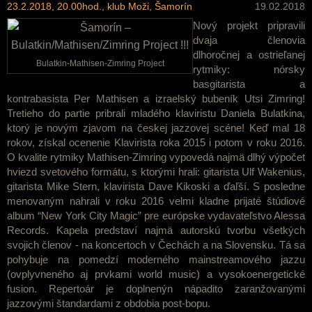
23.2.2018, 20.00hod., klub Moži, Šamorín
19.02.2018
Nový projekt pripravili
dvaja členovia
dlhoročnej a ostrieľanej
Bulatkin-Mathisen-Zimring Project
rytmiky: nórsky
basgitarista a
kontrabasista Per Mathisen a izraelský bubeník Utsi Zimring!
Tretieho do partie pribrali mladého klaviristu Daniela Bulatkina,
ktorý je novým zjavom na českej jazzovej scéne! Keď mal 18
rokov, získal ocenenie Klavirista roka 2015 i potom v roku 2016.
O kvalite rytmiky Mathisen-Zimring vypovedá najmä dlhý výpočet
hviezd svetového formátu, s ktorými hrali: gitarista Ulf Wakenius,
gitarista Mike Stern, klavirista Dave Kikoski a ďaľší. S posledne
menovaným nahrali v roku 2016 velmi kladne prijaté štúdiové
album “New York City Magic” pre európske vydavateľstvo Alessa
Records. Kapela predstaví najmä autorskú tvorbu všetkých
svojich členov - na koncertoch v Čechách a na Slovensku. Tá sa
pohybuje na pomedzí moderného mainstreamového jazzu
(ovplyvneného aj prvkami world music) a vysokoenergetické
fusion. Repertoár je doplnenýn nápadito zaranžovanými
jazzovými štandardami z obdobia post-bopu.