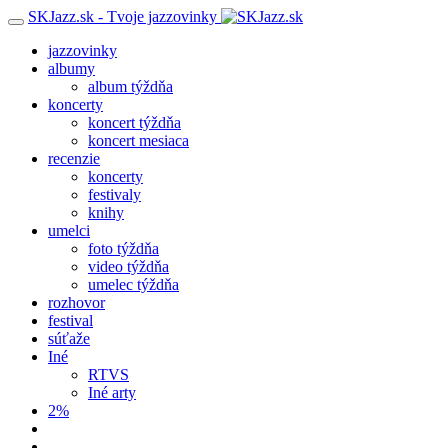
SKJazz.sk - Tvoje jazzovinky
jazzovinky
albumy
album týždňa
koncerty
koncert týždňa
koncert mesiaca
recenzie
koncerty
festivaly
knihy
umelci
foto týždňa
video týždňa
umelec týždňa
rozhovor
festival
súťaže
Iné
RTVS
Iné arty
2%