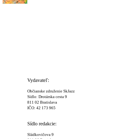
Vydavateľ:
Občianske združenie SkJazz
Sídlo: Drotárska cesta 9
811 02 Bratislava
IČO: 42 173 965
Sídlo redakcie:
Sládkovičova 9