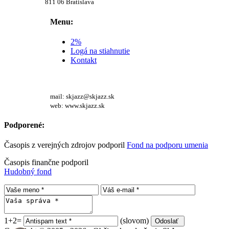
811 06 Bratislava
Menu:
2%
Logá na stiahnutie
Kontakt
mail: skjazz@skjazz.sk
web: www.skjazz.sk
Podporené:
Časopis z verejných zdrojov podporil
Fond na podporu umenia
Časopis finančne podporil
Hudobný fond
1+2=
(slovom)