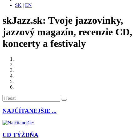
SK
|
EN
skJazz.sk: Tvoje jazzovinky,
jazzový magazín, recenzie CD,
koncerty a festivaly
NAJČÍTANEJŠIE ...
CD TÝŽDŇA