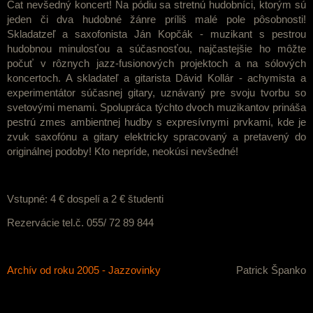
Cat nevšedný koncert! Na pódiu sa stretnú hudobníci, ktorým sú
jeden či dva hudobné žánre príliš malé pole pôsobnosti!
Skladatzeľ a saxofonista Ján Kopčák - muzikant s pestrou
hudobnou minulosťou a súčasnosťou, najčastejšie ho môžte
počuť v rôznych jazz-fusionových projektoch a na sólových
koncertoch. A skladateľ a gitarista Dávid Kollár - achymista a
experimentátor súčasnej gitary, uznávaný pre svoju tvorbu so
svetovými menami. Spolupráca týchto dvoch muzikantov prináša
pestrú zmes ambientnej hudby s expresívnymi prvkami, kde je
zvuk saxofónu a gitary elektricky spracovaný a pretavený do
originálnej podoby! Kto nepríde, neokúsi nevšedné!
Vstupné: 4 € dospelí a 2 € študenti
Rezervácie tel.č. 055/ 72 89 844
Archív od roku 2005 - Jazzovinky
Patrick Španko