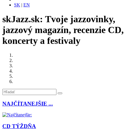
SK
|
EN
skJazz.sk: Tvoje jazzovinky,
jazzový magazín, recenzie CD,
koncerty a festivaly
NAJČÍTANEJŠIE ...
CD TÝŽDŇA