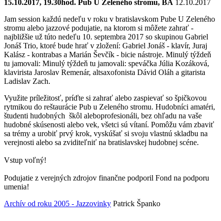
15.10.2017, 19.30hod. Pub U Zeleného stromu, BA
12.10.2017
Jam session každú nedeľu v roku v bratislavskom Pube U Zeleného
stromu alebo jazzové podujatie, na ktorom si môžete zahrať -
najbližšie už túto nedeľu 10. septembra 2017 so skupinou Gabriel
Jonáš Trio, ktoré bude hrať v zložení: Gabriel Jonáš - klavír, Juraj
Kalász - kontrabas a Marián Ševčík - bicie nástroje. Minulý týždeň
tu jamovali: Minulý týždeň tu jamovali: speváčka Júlia Kozáková,
klavirista Jaroslav Remenár, altsaxofonista Dávid Oláh a gitarista
Ladislav Zach.
Využite príležitosť, príďte si zahrať alebo zaspievať so špičkovou
rytmikou do reštaurácie Pub u Zeleného stromu. Hudobníci amatéri,
študenti hudobných škôl aleboprofesionáli, bez ohľadu na vaše
hudobné skúsenosti alebo vek, všetci sú vítaní. Pomôžu vám zbaviť
sa trémy a urobiť prvý krok, vyskúšať si svoju vlastnú skladbu na
verejnosti alebo sa zviditeľniť na bratislavskej hudobnej scéne.
Vstup voľný!
Podujatie z verejných zdrojov finančne podporil Fond na podporu
umenia!
Archív od roku 2005 - Jazzovinky
Patrick Španko