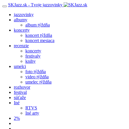
SKJazz.sk - Tvoje jazzovinky
jazzovinky
albumy
album týždňa
koncerty
koncert týždňa
koncert mesiaca
recenzie
koncerty
festivaly
knihy
umelci
foto týždňa
video týždňa
umelec týždňa
rozhovor
festival
súťaže
Iné
RTVS
Iné arty
2%