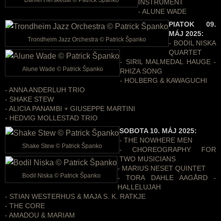
Daniel Herskedal © Patrick Španko
INSTRUMENT
- ALUNE WADE
PIATOK 09.
MÁJ 2025:
Trondheim Jazz Orchestra © Patrick Španko
- BODIL NISKA
QUARTET
- SIRIL MALMEDAL HAUGE -
Alune Wade © Patrick Španko
RHIZA SONG
- HOLBERG & KAWAGUCHI
- ANNA ANDERLUH TRIO
- SHAKE STEW
- ALICIA PANAMBI + GIUSEPPE MARTINI
- HEDVIG MOLLESTAD TRIO
SOBOTA 10. MÁJ 2025:
- THE NOWHERE MEN
Shake Stew © Patrick Španko
- CHOREOGRAPHY FOR
TWO MUSICIANS
- MARIUS NESET QUINTET
Bodil Niska © Patrick Španko
- TORA DAHLE AAGÅRD -
HALLELUJAH
- STIAN WESTERHUS & MAJA S. K. RATKJE
- THE CORE
- AMADOU & MARIAM