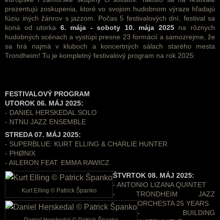
prezentujú zoskupenia, ktoré vo svojom hudobnom výraze hľadajú
fúziu iných žánrov s jazzom. Počas 5 festivalových dní, festival sa
koná od utorka
6. mája - soboty 10. mája 2025
na rôznych
hudobných scénach a vystúpi presne 23 formácií a samozrejme, že
sa hrá najmä v kluboch a koncertných sálach starého mesta
Trondheim! Tu je kompletný festivalový program na rok 2025:
FESTIVALOVÝ PROGRAM
UTOROK 06. MÁJ 2025:
- DANIEL HERSKEDAL SOLO
- NTNU JAZZ ENSEMBLE
STREDA 07. MÁJ 2025:
- SUPERBLUE: KURT ELLING & CHARLIE HUNTER
- PHØNIX
- AILERON FEAT. EMMA RAWICZ
ŠTVRTOK 08. MÁJ 2025:
- ANTONIO LIZANA QUINTET
Kurt Elling © Patrick Španko
- TRONDHEIM JAZZ
ORCHESTA 25 YEARS
- BUILDING