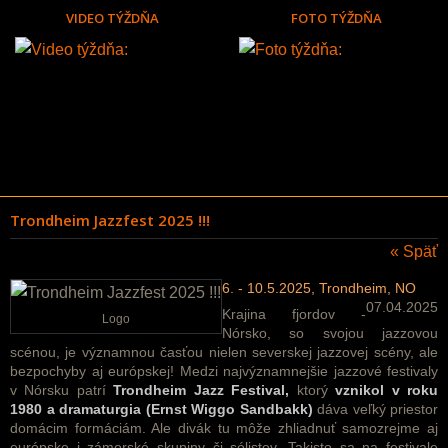
VIDEO TÝŽDŇA
FOTO TÝŽDŇA
Trondheim Jazzfest 2025 !!!
« Späť
6. - 10.5.2025, Trondheim, NO
07.04.2025
Krajina fjordov -
Logo
Nórsko, so svojou jazzovou
scénou, je významnou časťou nielen severskej jazzovej scény, ale
bezpochyby aj európskej! Medzi najvýznamnejšie jazzové festivaly
v Nórsku patrí
Trondheim Jazz Festival,
ktorý
vznikol v roku
1980 a dramaturgia (Ernst Wiggo Sandbakk)
dáva veľký priestor
domácim formáciám. Ale divák tu môže zhliadnuť samozrejme aj
európske i zámorské skupiny či sólistov. Takisto sa na festivale