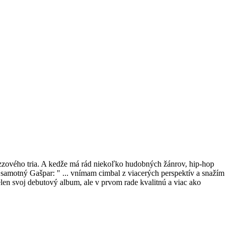
azzového tria. A kedže má rád niekoľko hudobných žánrov, hip-hop
samotný Gašpar: " ... vnímam cimbal z viacerých perspektív a snažím
n svoj debutový album, ale v prvom rade kvalitnú a viac ako