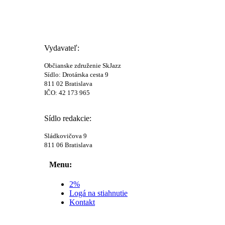
Vydavateľ:
Občianske združenie SkJazz
Sídlo: Drotárska cesta 9
811 02 Bratislava
IČO: 42 173 965
Sídlo redakcie:
Sládkovičova 9
811 06 Bratislava
Menu:
2%
Logá na stiahnutie
Kontakt