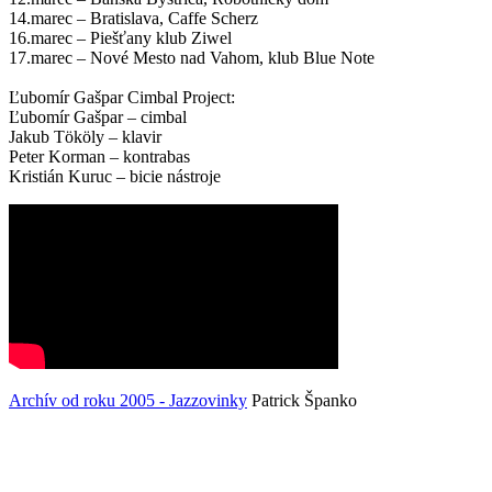
14.marec – Bratislava, Caffe Scherz
16.marec – Piešťany klub Ziwel
17.marec – Nové Mesto nad Vahom, klub Blue Note
Ľubomír Gašpar Cimbal Project:
Ľubomír Gašpar – cimbal
Jakub Tököly – klavir
Peter Korman – kontrabas
Kristián Kuruc – bicie nástroje
Archív od roku 2005 - Jazzovinky
Patrick Španko