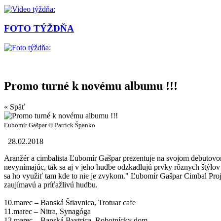
FOTO TÝŽDŇA
Promo turné k novému albumu !!!
« Späť
Ľubomír Gašpar © Patrick Španko
28.02.2018
Aranžér a cimbalista Ľubomír Gašpar prezentuje na svojom debutovom
nevynímajúc, tak sa aj v jeho hudbe odzkadlujú prvky rôznych štýlo
sa ho využiť tam kde to nie je zvykom." Ľubomír Gašpar Cimbal Pro
zaujímavú a príťažlivú hudbu.
10.marec – Banská Štiavnica, Trotuar cafe
11.marec – Nitra, Synagóga
12.marec – Banská Bystrica, Robotnícky dom