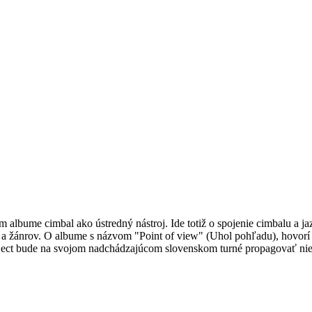
 albume cimbal ako ústredný nástroj. Ide totiž o spojenie cimbalu a j
v a žánrov. O albume s názvom "Point of view" (Uhol pohľadu), hovorí 
ject bude na svojom nadchádzajúcom slovenskom turné propagovať niele