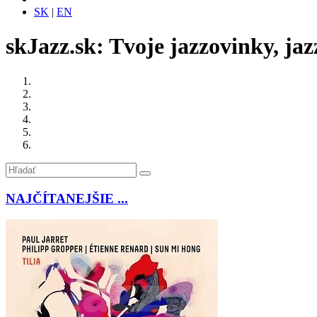
SK
|
EN
skJazz.sk: Tvoje jazzovinky, jaz
NAJČÍTANEJŠIE ...