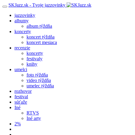
SKJazz.sk - Tvoje jazzovinky
jazzovinky
albumy
album týždňa
koncerty
koncert týždňa
koncert mesiaca
recenzie
koncerty
festivaly
knihy
umelci
foto týždňa
video týždňa
umelec týždňa
rozhovor
festival
súťaže
Iné
RTVS
Iné arty
2%