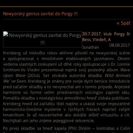
Newyorský genius zavítal do Porgy !!!
« Späť
30.7.2017, klub Porgy &
Bess, Viedeň, A
08.08.2017
Jonathan
Kreisberg už niekoľko rokov aktívne pôsobí na newyorskej scéne
a spolupracoval s množstvom etablovaných jazzmanov. Okrem
vedenia vlastných zoskupení už dlhé roky spolupracuje s Dr. Lonnie
Smithom.Vo Viedni prezentoval najmä svoj posledný album
Wave
Upon Wave
(2014). Set otvárala autorská skladba
Wild Animals
We`ve Seen.
Kreisberg je známy pre svoje dych berúce introdukcie
pred začatím skladby a tú nevynechal ani v tomto prípade. Anjelské
harmónie vo forme veľmi priestranných voicingov zaplnili sálu.
Pomalšia skladba s nostalgickou atmosférou hneď získala publikum.
Kreisberg hneď od začiatku išiel naplno a ukázal svoje impozantné
harmonicko-lineárne myslenie v rýchlych frázach naprieč celým
hmatníkom. Je až neuveriteľné ako dokáže skĺbiť virtuozitu a cit.
Nechýbali ani jeho známe arpeggiové sekvencie.
Po prvej skladbe sa hneď kapela (Phil Dinkin – kontrabas a Colin