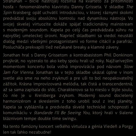
Stranahan – bicie nástroje) rozšírila na kvarteto za prítomnosti
hosťa - fenomenálneho klaviristu Danny Grisseta. V skladbe
The
Spin
Kraisberg opäť uchvátil introdukciou, v ktorej ráznymi skokmi
predvádzal svoju absolútnu kontrolu nad dynamikou nástroja. Vo
svojej skvelej virtuozite dokáže spájať tradicionálny mainstream
s moderným soundom. Kapela po celý čas predvádzala súhru na
najvyššej umeleckej úrovni. Naprieč skladbami sa viedol neustáli
dialóg medzi všetkými protagonistami vo forme citácií a parafráz.
Poslucháča prekvapili tiež nečakané breaky a klamné závery.
Jonathan hral s Danny Grissetom a kontrabasistom Phil Donkinom
prvýkrát, no vyzeralo to ako keby spolu hrali už roky. Najžiarivejším
momentom koncertu bola voľná improvizácia pod názvom
Slow
Jam For Vienna
. Jonathan sa v tejto skladbe ukázal úplne v inom
svetle ako sme na neho zvyknutí a pre uši to bol neopakovateľný
zážitok. Krásna improvizovaná melódia, tak čistá a transcendentná,
až sa sama zapísala do sŕdc. Charakterovo sa to nieslo v štýle soulu,
čo nie je u Kreisberga zvykom. Moderný sound docielený
harmonizérom a skreslením z toho urobil soul z inej planéty.
Kapela sa vybláznila a predviedla skvelé technické schopnosti a
komunikáciu v
štandarde I'll Be Seeing You
, ktorý hrali v šialene
bláznivom tempe double time swingu.
Na tento famózny koncert veľkého virtuóza a génia Viedeň a Porgy
len tak ľahko nezabudne!