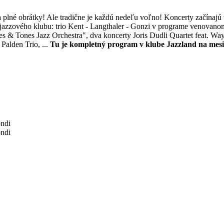
na plné obrátky! Ale tradične je každú nedeľu voľno! Koncerty začínajú
o jazzového klubu: trio Kent - Langthaler - Gonzi v programe venovan
s & Tones Jazz Orchestra", dva koncerty Joris Dudli Quartet feat. Wa
 Palden Trio,
...
Tu je kompletný program v klube Jazzland na mesi
ondi
ondi