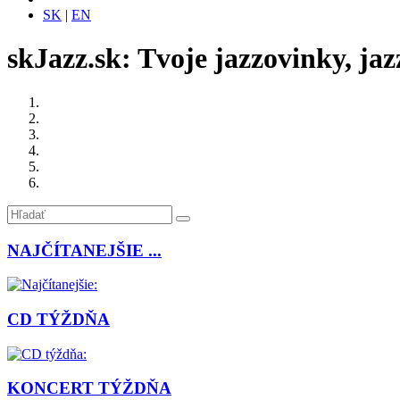
SK
|
EN
skJazz.sk: Tvoje jazzovinky, jaz
NAJČÍTANEJŠIE ...
CD TÝŽDŇA
KONCERT TÝŽDŇA