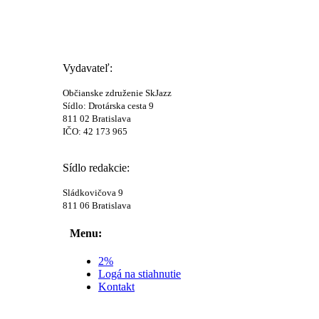
Vydavateľ:
Občianske združenie SkJazz
Sídlo: Drotárska cesta 9
811 02 Bratislava
IČO: 42 173 965
Sídlo redakcie:
Sládkovičova 9
811 06 Bratislava
Menu:
2%
Logá na stiahnutie
Kontakt