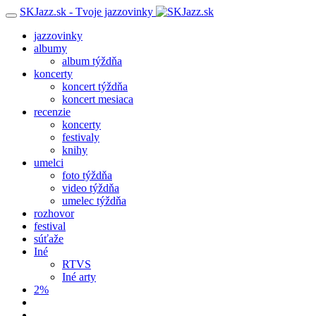
SKJazz.sk - Tvoje jazzovinky
jazzovinky
albumy
album týždňa
koncerty
koncert týždňa
koncert mesiaca
recenzie
koncerty
festivaly
knihy
umelci
foto týždňa
video týždňa
umelec týždňa
rozhovor
festival
súťaže
Iné
RTVS
Iné arty
2%