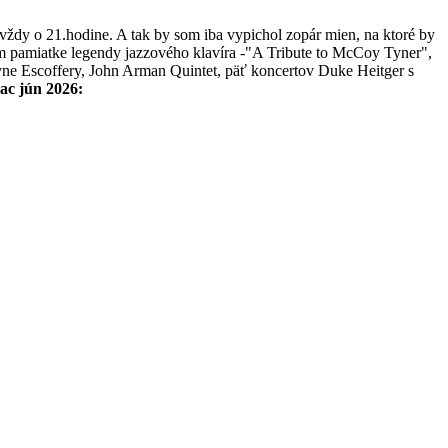
 vždy o 21.hodine. A tak by som iba vypichol zopár mien, na ktoré by
om pamiatke legendy jazzového klavíra -"A Tribute to McCoy Tyner",
yne Escoffery, John Arman Quintet, päť koncertov Duke Heitger s
ac jún 2026: