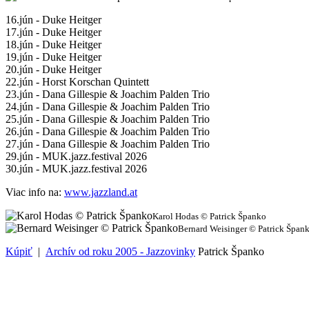
16.jún - Duke Heitger
17.jún - Duke Heitger
18.jún - Duke Heitger
19.jún - Duke Heitger
20.jún - Duke Heitger
22.jún - Horst Korschan Quintett
23.jún - Dana Gillespie & Joachim Palden Trio
24.jún - Dana Gillespie & Joachim Palden Trio
25.jún - Dana Gillespie & Joachim Palden Trio
26.jún - Dana Gillespie & Joachim Palden Trio
27.jún - Dana Gillespie & Joachim Palden Trio
29.jún - MUK.jazz.festival 2026
30.jún - MUK.jazz.festival 2026
Viac info na:
www.jazzland.at
Karol Hodas © Patrick Španko
Bernard Weisinger © Patrick Špan
Kúpiť
|
Archív od roku 2005 - Jazzovinky
Patrick Španko