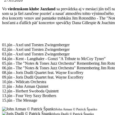
27.05.2026
Vo
viedenskom klube Jazzland
sa prevádzka aj v mesiaci jún točí 
som sa ja šiel zaručene pozrieť a nasať atmosféru tohto výnimočnéh
dva koncerty venov ané pamiatke trubkára Jim Rotondiho - The "Note
hosťami a ďalších päť koncertov speváčky Dana Gillespie & Joachim
01.jún - Axel und Torsten Zwingenberger
02.jún - Axel und Torsten Zwingenberger
03.jún - Axel und Torsten Zwingenberger
04.jún - Kent - Langthaler - Gonzi "A Tribute to McCoy Tyner"
05.jún - The "Notes & Tones Jazz Orchestra" Remembering Jim Rot
06.jún - The "Notes & Tones Jazz Orchestra" Remembering Jim Rot
08.jún - Joris Dudli Quartet feat. Wayne Escoffery
09.jún - Joris Dudli Quartet feat. Wayne Escoffery
10.jún - Wildcats Orchestra
11.jún - John Arman Quintet
12.jún - Herbert Swoboda Quintett
13.jún - Four Very Saxy Brothers
15.jún - The Message
John Arman © Patrick Španko
Joris Dudli © Patrick Španko