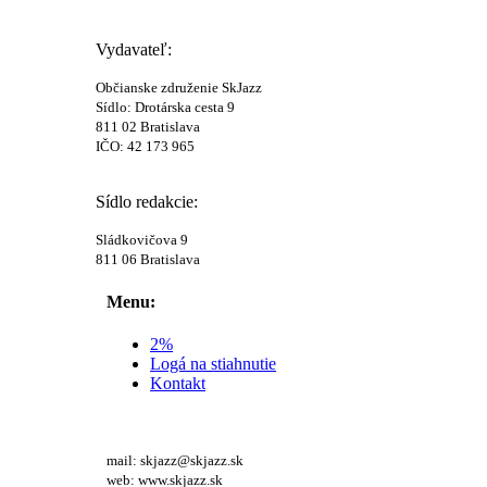
Vydavateľ:
Občianske združenie SkJazz
Sídlo: Drotárska cesta 9
811 02 Bratislava
IČO: 42 173 965
Sídlo redakcie:
Sládkovičova 9
811 06 Bratislava
Menu:
2%
Logá na stiahnutie
Kontakt
mail: skjazz@skjazz.sk
web: www.skjazz.sk