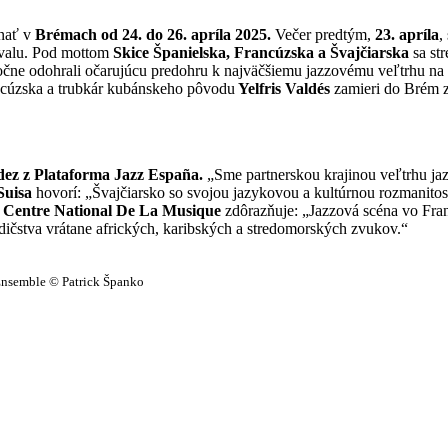
nať v
Brémach od 24. do 26. apríla 2025.
Večer predtým,
23. apríla
,
ivalu. Pod mottom
Skice Španielska, Francúzska a Švajčiarska
sa str
čne odohrali očarujúcu predohru k najväčšiemu jazzovému veľtrhu na s
ncúzska a trubkár kubánskeho pôvodu
Yelfris Valdés
zamieri do Brém z
ez z Plataforma Jazz España.
„Sme partnerskou krajinou veľtrhu jaz
Suisa
hovorí: „Švajčiarsko so svojou jazykovou a kultúrnou rozmanito
 Centre National De La Musique
zdôrazňuje: „Jazzová scéna vo Fran
dičstva vrátane afrických, karibských a stredomorských zvukov.“
Ensemble © Patrick Španko