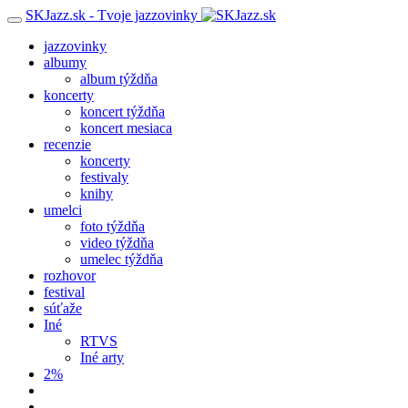
SKJazz.sk - Tvoje jazzovinky
jazzovinky
albumy
album týždňa
koncerty
koncert týždňa
koncert mesiaca
recenzie
koncerty
festivaly
knihy
umelci
foto týždňa
video týždňa
umelec týždňa
rozhovor
festival
súťaže
Iné
RTVS
Iné arty
2%