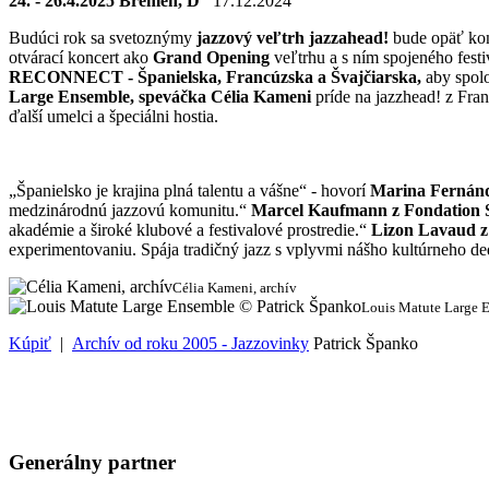
24. - 26.4.2025 Bremen, D
17.12.2024
Budúci rok sa svetoznýmy
jazzový veľtrh jazzahead!
bude opäť ko
otvárací koncert ako
Grand Opening
veľtrhu a s ním spojeného fest
RECONNECT - Španielska, Francúzska a Švajčiarska,
aby spolo
Large Ensemble, speváčka Célia Kameni
príde na jazzhead! z Fra
ďalší umelci a špeciálni hostia.
„Španielsko je krajina plná talentu a vášne“ - hovorí
Marina Fernánd
medzinárodnú jazzovú komunitu.“
Marcel Kaufmann z Fondation 
akadémie a široké klubové a festivalové prostredie.“
Lizon Lavaud z
experimentovaniu. Spája tradičný jazz s vplyvmi nášho kultúrneho de
Célia Kameni, archív
Louis Matute Large 
Kúpiť
|
Archív od roku 2005 - Jazzovinky
Patrick Španko
Generálny partner