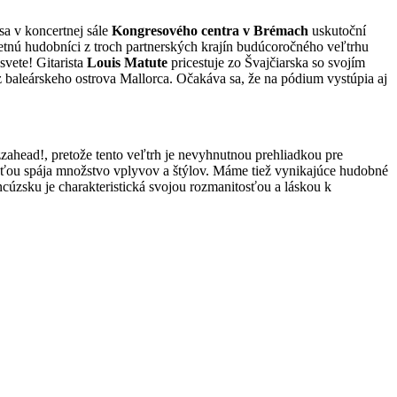
 sa v koncertnej sále
Kongresového centra v Brémach
uskutoční
etnú hudobníci z troch partnerských krajín budúcoročného veľtrhu
vete! Gitarista
Louis Matute
pricestuje zo Švajčiarska so svojím
 baleárskeho ostrova Mallorca. Očakáva sa, že na pódium vystúpia aj
zahead!, pretože tento veľtrh je nevyhnutnou prehliadkou pre
sťou spája množstvo vplyvov a štýlov. Máme tiež vynikajúce hudobné
cúzsku je charakteristická svojou rozmanitosťou a láskou k