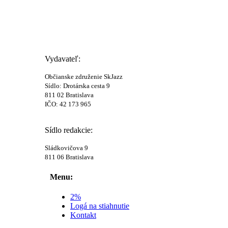
Vydavateľ:
Občianske združenie SkJazz
Sídlo: Drotárska cesta 9
811 02 Bratislava
IČO: 42 173 965
Sídlo redakcie:
Sládkovičova 9
811 06 Bratislava
Menu:
2%
Logá na stiahnutie
Kontakt