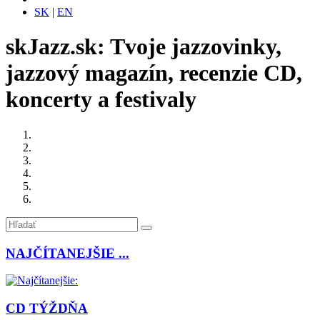
SK
|
EN
skJazz.sk: Tvoje jazzovinky,
jazzový magazín, recenzie CD,
koncerty a festivaly
NAJČÍTANEJŠIE ...
CD TÝŽDŇA