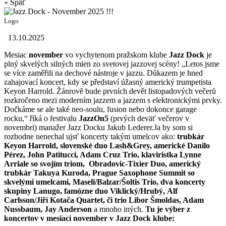
« Späť
Logo
13.10.2025
Mesiac
november
vo vychytenom pražskom klube
Jazz Dock
je
plný skvelých silných mien zo svetovej jazzovej scény! „Letos jsme
se více zaměřili na dechové nástroje v jazzu. Důkazem je hned
zahajovací koncert, kdy se představí úžasný americký trumpetista
Keyon Harrold. Žánrově bude prvních devět listopadových večerů
rozkročeno mezi moderním jazzem a jazzem s elektronickými prvky.
Dočkáme se ale také neo-soulu, fusion nebo dokonce garage
rocku,“ říká o festivalu
JazzOn5
(prvých deväť večerov v
novembri) manažer Jazz Docku Jakub Lederer.Ja by som si
rozhodne nenechal ujsť koncerty takým umelcov ako:
trubkár
Keyon Harrold, slovenské duo Lash&Grey, americké Danilo
Pérez, John Patitucci, Adam Cruz Trio, klaviristka Lynne
Arriale so svojím triom, Obradovic-Tixier Duo, americký
trubkár Takuya Kuroda, Prague Saxophone Summit so
skvelými umelcami, Maseli/Balzar/Šoltis Trio, dva koncerty
skupiny Lanugo, famózne duo Viklický/Hrubý, Alf
Carlsson/Jiří Kotača Quartet, či trio Libor Šmoldas, Adam
Nussbaum, Jay Anderson
a mnoho iných.
Tu je výber z
koncertov v mesiaci november v Jazz Dock klube: