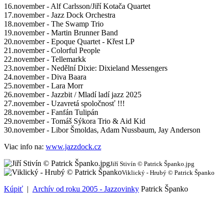
16.november - Alf Carlsson/Jiří Kotača Quartet
17.november - Jazz Dock Orchestra
18.november - The Swamp Trio
19.november - Martin Brunner Band
20.november - Epoque Quartet - Křest LP
21.november - Colorful People
22.november - Tellemarkk
23.november - Nedělní Dixie: Dixieland Messengers
24.november - Diva Baara
25.november - Lara Morr
26.november - Jazzbit / Mladí ladí jazz 2025
27.november - Uzavretá spoločnosť !!!
28.november - Fanfán Tulipán
29.november - Tomáš Sýkora Trio & Aid Kid
30.november - Libor Šmoldas, Adam Nussbaum, Jay Anderson
Viac info na:
www.jazzdock.cz
Jiří Stivín © Patrick Španko.jpg
Viklický - Hrubý © Patrick Španko
Kúpiť
|
Archív od roku 2005 - Jazzovinky
Patrick Španko