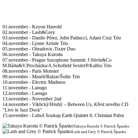
01.november - Keyon Harrold
02.november - Lash&Grey
03.november - Danilo Pérez, John Patitucci, Adam Cruz Trio
04.november - Lynne Arriale Trio
05.november - Obradovic-Tixier Duo
06.november - Takuya Kuroda
07.november - Prague Saxophone Summit: J.Stivín&Co
M.Bárta&V.Procházka/A.Schofield Sextet/P.Kalfus Trio
08.november - Paris Monster
09.november - Maseli/Balzar/Šoltis Trio
10.november - Electric Madness
11.november - Lanugo
12.november - Lanugo
13.november - November 2nd
14.november - Viklický/Hrubý – Between Us, Křest nového CD
"Live in Jazz Dock"
15.november - Luboš Soukup Earth Quintet ft. Christian Pabst
Takuya Kuroda © Patrick Španko
Lash and Grey © Patrick Španko