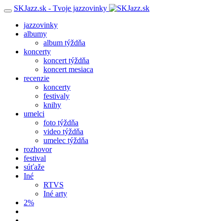
SKJazz.sk - Tvoje jazzovinky
jazzovinky
albumy
album týždňa
koncerty
koncert týždňa
koncert mesiaca
recenzie
koncerty
festivaly
knihy
umelci
foto týždňa
video týždňa
umelec týždňa
rozhovor
festival
súťaže
Iné
RTVS
Iné arty
2%