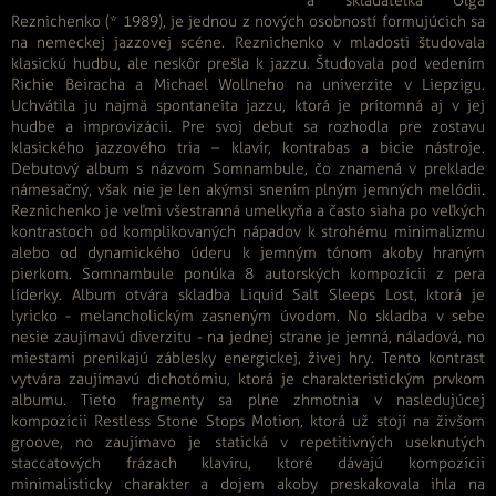
a skladateľka Olga
Reznichenko (* 1989), je jednou z nových osobností formujúcich sa
na nemeckej jazzovej scéne. Reznichenko v mladosti študovala
klasickú hudbu, ale neskôr prešla k jazzu. Študovala pod vedením
Richie Beiracha a Michael Wollneho na univerzite v Liepzigu.
Uchvátila ju najmä spontaneita jazzu, ktorá je prítomná aj v jej
hudbe a improvizácii. Pre svoj debut sa rozhodla pre zostavu
klasického jazzového tria – klavír, kontrabas a bicie nástroje.
Debutový album s názvom Somnambule, čo znamená v preklade
námesačný, však nie je len akýmsi snením plným jemných melódii.
Reznichenko je veľmi všestranná umelkyňa a často siaha po veľkých
kontrastoch od komplikovaných nápadov k strohému minimalizmu
alebo od dynamického úderu k jemným tónom akoby hraným
pierkom. Somnambule ponúka 8 autorských kompozícii z pera
líderky. Album otvára skladba Liquid Salt Sleeps Lost, ktorá je
lyricko - melancholickým zasneným úvodom. No skladba v sebe
nesie zaujímavú diverzitu - na jednej strane je jemná, náladová, no
miestami prenikajú záblesky energickej, živej hry. Tento kontrast
vytvára zaujímavú dichotómiu, ktorá je charakteristickým prvkom
albumu. Tieto fragmenty sa plne zhmotnia v nasledujúcej
kompozícii Restless Stone Stops Motion, ktorá už stojí na živšom
groove, no zaujímavo je statická v repetitivných useknutých
staccatových frázach klavíru, ktoré dávajú kompozícii
minimalisticky charakter a dojem akoby preskakovala ihla na