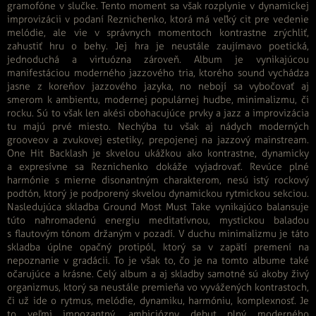
gramofóne v slučke. Tento moment sa však rozplynie v dynamickej
improvizácii v podaní Reznichenko, ktorá má veľký cit pre vedenie
melódie, ale vie v správnych momentoch kontrastne zrýchliť,
zahustiť hru o behy. Jej hra je neustále zaujímavo poetická,
jednoduchá a virtuózna zároveň. Album je vynikajúcou
manifestáciou moderného jazzového tria, ktorého sound vychádza
jasne z koreňov jazzového jazyka, no nebojí sa vybočovať aj
smerom k ambientu, modernej populárnej hudbe, minimalizmu, či
rocku. Sú to však len akési obohacujúce prvky a jazz a improvizácia
tu majú prvé miesto. Nechýba tu však aj nádych moderných
grooveov a zvukovej estetiky, prepojenej na jazzový mainstream.
One Hit Backlash je skvelou ukážkou ako kontrastne, dynamicky
a expresívne sa Reznichenko dokáže vyjadrovať. Revúce plné
harmónie s mierne disonantným charakterom, nesú istý rockový
podtón, ktorý je podporený skvelou dynamickou rytmickou sekciou.
Nasledujúca skladba Ground Most Must Take vynikajúco balansuje
túto nahromadenú energiu meditatívnou, mystickou baladou
s flautovým tónom držaným v pozadí. V duchu minimalizmu je táto
skladba úplne opačný protipól, ktorý sa v zapätí premení na
nepoznanie v gradácii. To je však to, čo je na tomto albume také
očarujúce a krásne. Celý album a aj skladby samotné sú akoby živý
organizmus, ktorý sa neustále premieňa vo vyvážených kontrastoch,
či už ide o rytmus, melódie, dynamiku, harmóniu, komplexnosť. Je
to veľmi impozantný, ambiciózny debut plný moderného