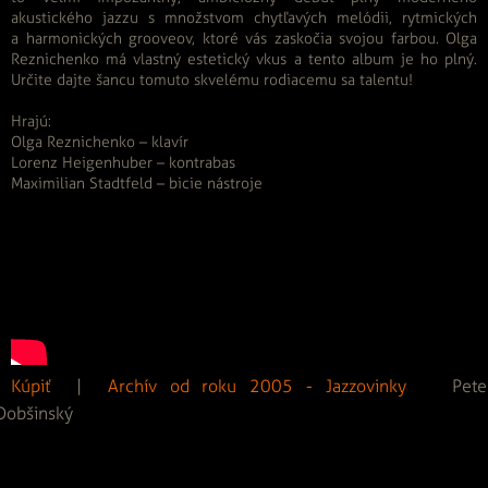
akustického jazzu s množstvom chytľavých melódii, rytmických
a harmonických grooveov, ktoré vás zaskočia svojou farbou. Olga
Reznichenko má vlastný estetický vkus a tento album je ho plný.
Určite dajte šancu tomuto skvelému rodiacemu sa talentu!
Hrajú:
Olga Reznichenko – klavír
Lorenz Heigenhuber – kontrabas
Maximilian Stadtfeld – bicie nástroje
Kúpiť
|
Archív od roku 2005 - Jazzovinky
Pete
Dobšinský