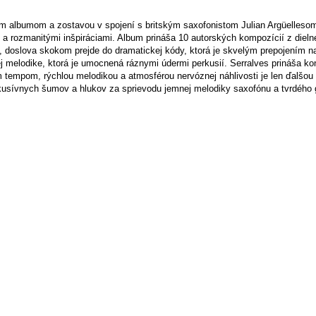
ovým albumom a zostavou v spojení s britským saxofonistom Julian Argüelle
rozmanitými inšpiráciami. Album prináša 10 autorských kompozícií z dieln
 doslova skokom prejde do dramatickej kódy, ktorá je skvelým prepojením na
ej melodike, ktorá je umocnená ráznymi údermi perkusií. Serralves prináša k
vým tempom, rýchlou melodikou a atmosférou nervóznej náhlivosti je len ďalš
usívnych šumov a hlukov za sprievodu jemnej melodiky saxofónu a tvrdého gr