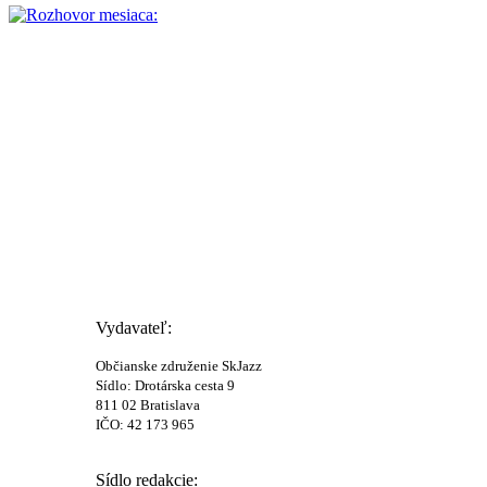
Vydavateľ:
Občianske združenie SkJazz
Sídlo: Drotárska cesta 9
811 02 Bratislava
IČO: 42 173 965
Sídlo redakcie: