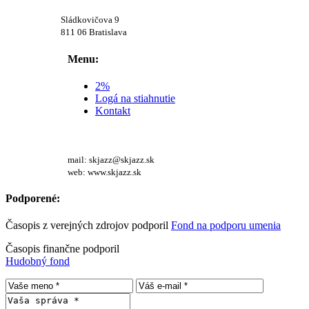
Sládkovičova 9
811 06 Bratislava
Menu:
2%
Logá na stiahnutie
Kontakt
mail: skjazz@skjazz.sk
web: www.skjazz.sk
Podporené:
Časopis z verejných zdrojov podporil
Fond na podporu umenia
Časopis finančne podporil
Hudobný fond