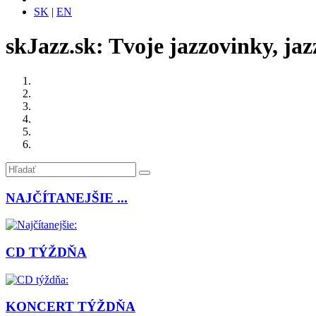
SK
|
EN
skJazz.sk: Tvoje jazzovinky, jaz
NAJČÍTANEJŠIE ...
CD TÝŽDŇA
KONCERT TÝŽDŇA