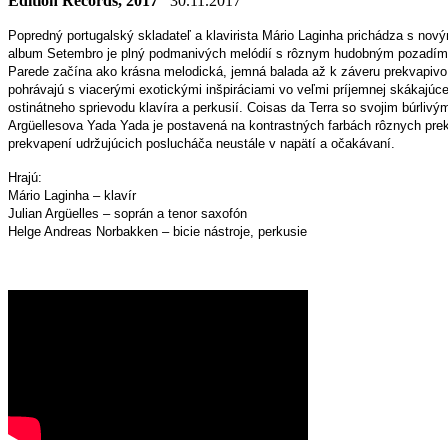
Edition Records, 2017
30.11.2017
Popredný portugalský skladateľ a klavirista Mário Laginha prichádza s n
album Setembro je plný podmanivých melódií s rôznym hudobným pozadím a 
Parede začína ako krásna melodická, jemná balada až k záveru prekvapivo,
pohrávajú s viacerými exotickými inšpiráciami vo veľmi príjemnej skákajúc
ostinátneho sprievodu klavíra a perkusií. Coisas da Terra so svojim búrli
Argüellesova Yada Yada je postavená na kontrastných farbách rôznych prek
prekvapení udržujúcich poslucháča neustále v napätí a očakávaní.
Hrajú:
Mário Laginha – klavír
Julian Argüelles – soprán a tenor saxofón
Helge Andreas Norbakken – bicie nástroje, perkusie