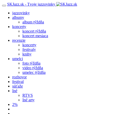
SKJazz.sk - Tvoje jazzovinky
jazzovinky
albumy
album týždňa
koncerty
koncert týždňa
koncert mesiaca
recenzie
koncerty
festivaly
knihy
umelci
foto týždňa
video týždňa
umelec týždňa
rozhovor
festival
súťaže
Iné
RTVS
Iné arty
2%