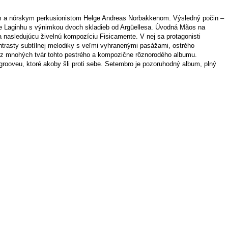
som a nórskym perkusionistom Helge Andreas Norbakkenom. Výsledný počin –
e Laginhu s výnimkou dvoch skladieb od Argüellesa. Úvodná Mãos na
 nasledujúcu živelnú kompozíciu Fisicamente. V nej sa protagonisti
ontrasty subtílnej melodiky s veľmi vyhranenými pasážami, ostrého
ou z mnohých tvár tohto pestrého a kompozične rôznorodého albumu.
ooveu, ktoré akoby šli proti sebe. Setembro je pozoruhodný album, plný