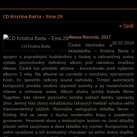
CD Kristina Barta – Ema 29
« Späť
Alessa Records, 2017
16.02.2018
Česká klaviristka a
CD Kristina Barta
skladateľka – Kristina Barta v
spojení s poprednými hudobníkmi z českej a zahraničnej scény
vydala pozoruhodný debutový album pod rakúskou značkou
Alessa. České trio pôsobilo aktívne - koncertovalo pred vydaním
albumu 2 roky. Na albume sa rozrástlo o množstvo významných
hostí, čo spestrilo celkový sound nahrávky. Trinásť autorských
kompozícií prináša osobnú výpoveď autorky a jej melancholické
cítenie a vnímanie sveta. Album otvára lyrická balada Alone
Together, kde okrem jazzového komba zažiaril detský spevácky
zbor. Jemný hlas zboru vokalizáciou ťahavých melódií vytvára veľmi
transcendentný zážitok. Ráznejšia swingujúca skladba Never –
Ending Shit sa nesie v duchu moderného bopu s usadeným
grooveom. Hovorené slovo s motivačným textom na úvod skladby
pôsobí veľmi zaujímavo a dáva skladbe iný rozmer. Kompozície sú
veľmi vyvážené a ich kontrastný charakter sa veľmi dobre dopĺňa.