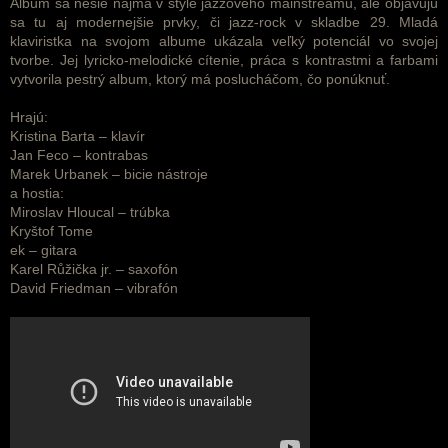
Album sa nesie najmä v štýle jazzového mainstreamu, ale objavujú
sa tu aj modernejšie prvky, či jazz-rock v skladbe 29. Mladá
klaviristka na svojom albume ukázala veľký potenciál vo svojej
tvorbe. Jej lyricko-melodické cítenie, práca s kontrastmi a farbami
vytvorila pestrý album, ktorý má poslucháčom, čo ponúknuť.
Hrajú:
Kristina Barta – klavír
Jan Feco – kontrabas
Marek Urbanek – bicie nástroje
a hostia:
Miroslav Hloucal – trúbka
Kryštof Tome
ek – gitara
Karel Růžička jr. – saxofón
David Friedman – vibrafón