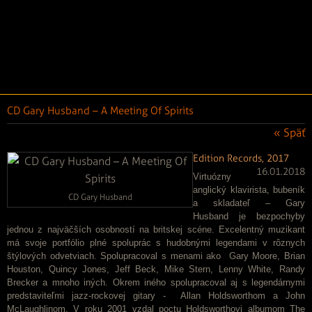
CD Gary Husband – A Meeting Of Spirits
« Späť
Edition Records, 2017
16.01.2018
Virtuózny
anglický klavirista, bubeník
CD Gary Husband
a skladateľ – Gary
Husband je bezpochyby
jednou z najväčších osobností na britskej scéne. Excelentný muzikant
má svoje portfólio plné spoluprác s hudobnými legendami v rôznych
štýlových odvetviach. Spolupracoval s menami ako Gary Moore, Brian
Houston, Quincy Jones, Jeff Beck, Mike Stern, Lenny White, Randy
Brecker a mnoho iných. Okrem iného spolupracoval aj s legendárnymi
predstaviteľmi jazz-rockovej gitary - Allan Holdsworthom a John
McLaughlinom. V roku 2001 vzdal poctu Holdsworthovi albumom The