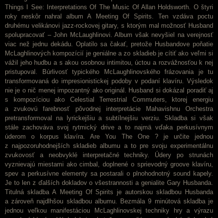
Things I See: Interpretations Of The Music Of Allan Holdsworth. O štyri
roky neskôr nahral album A Meeting Of Spirits. Ten vzdáva poctu
druhému velikánovi jazz-rockovej gitary, s ktorým mal možnosť Husband
spolupracovať – John McLaughlinovi. Album však nevyšiel na verejnosť
viac než jednu dekádu. Oplatilo sa čakať, pretože Husbandove poňatie
McLaghlinových kompozícií je geniálne a zo skladieb je cítiť ako veľmi si
vážil jeho hudbu a s akou osobnou intimitou, úctou a rozvážnosťou k nej
pristupoval. Búrlivosť typického McLaughlinovského frázovania je tu
transformovaná do impresionistickej podoby v podaní klavíru. Výsledok
nie je o nič menej impozantný ako originál. Husband si dokázal poradiť aj
s kompozíciou ako Celestial Terrestrial Commuters, ktorej energiu
a zvukovú farebnosť pôvodnej interpretácie Mahavishnu Orchestra
pretransformoval na lyrickejšiu a subtílnejšiu verziu. Skladba si však
stále zachováva svoj rytmický drive a to najmä vďaka perkusívnym
úderom o korpus klavíra. Are You The One ? je určite jednou
z najpozoruhodnejších skladieb albumu a to pre svoju experimentálnu
zvukovosť a neobvyklé interpretačné techniky. Údery po strunách
vyznievajú miestami ako cimbal, doplnené o sprievodný groove klavíru,
spev a perkusívne elementy sa postarali o plnohodnotný sound kapely.
Je to len z ďalších dokladov o všestrannosti a genialite Gary Husbanda.
Titulná skladba A Meeting Of Spirits je autorskou skladbou Husbanda
a zároveň najdlhšou skladbou albumu. Bezmála 9 minútová skladba je
jednou veľkou manifestáciou McLaghlinovskej techniky hry a výrazu