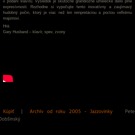
v podaní klavíru. Výsledok je skutočne grandiózne umelecké dielo plné
expresívnosti. Rozhodne si vypočujte tento inovatívny a zaujímavý
hudobný počin, ktorý je viac než len reinpretáciou a poctou veľkému
majstrovi.
Hrá:
Gary Husband – klavír, spev, zvony
Kúpiť
|
Archív od roku 2005 - Jazzovinky
Pete
Dobšinský