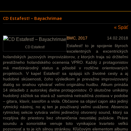
CD Estafest! – Bayachrimae
« Späť
BMC, 2017
14.02.2018
Estafest! to je spojenie štyroch
CD Estafest!
excelentných a excentrických
holandských jazzových improvizátorov, z ktorých traja sú držiteľmi
prestížneho holandského ocenenia VPRO. Každý z protagonistov
má medzinárodný status a pôsobil v rozlične orientovaných
projektoch. V kapel Estafest! sa spájajú ich životné cesty a aj
hudobné skúsenosti, čoho výsledkom je prevažne improvizovaný
dialóg so snahou vytvárať veľmi originálnu hudbu. Album prináša
14 skladieb z autorskej dielne protagonistov. O skutočne unikátny
hudobný zážitok sa stará už samotná netradičná zostava v podobe
– gitara, klavír, saxofón a viola. Občasne sa objaví cajon ako jediný
rytmický nástroj, no aj ten je používaný veľmi uvážene. Absencia
rytmickej sekcie vytvára veľmi jedinečný otvorený sound, ktorý sa
rozplýva do priestoru bez ohraničenia neustálej pulzácie. Práve
soundu a sonoristike venuje toto vynikajúce kvarteto veľkú
pozornosť a to je ich silnou stránkou. Kľúčovým elementom albumu