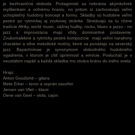
je bezhraničná sloboda. Protagonisti sa nebránia akýmkoľvek
myšlienkam a voľnému hraniu, no pritom si zachovávajú veľmi
uchopiteľný hudobný koncept a formu. Skladby sú hudobne veľmi
pestré po rytmickej aj zvukovej stránke. Stretávajú sa tu rôzne
tradície Afriky, world music, vážnej hudby, rocku, blues a jazzu - no
jazz a improvizácia majú vždy dominantné postavenie.
Zvukomalebné a rytmicky pestré kompozície majú veľmi naratívny
charakter a silne melodické motívy, ktoré sa ponášajú na severský
jazz. Bayachrimae je synonymom slobodného hudobného
vyjadrenia, v ktorom je cítiť úprimnosť a emócie. Poslucháč je v
neustálom napätí a každá skladba mu otvára bránu do iného sveta.
Hrajú:
Anton Goudsmit – gitara
Mete Erker – tenor a soprán saxofón
Jeroen van Vliet – klavír
Oene van Geel – viola, cajon