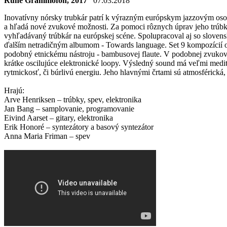
Rune Grammofon, 2017
07.03.2018
Inovatívny nórsky trubkár patrí k výrazným európskym jazzovým oso
a hľadá nové zvukové možnosti. Za pomoci rôznych úprav jeho trúbk
vyhľadávaný trúbkár na európskej scéne. Spolupracoval aj so slove
ďalším netradičným albumom - Towards language. Set 9 kompozícií ot
podobný etnickému nástroju - bambusovej flaute. V podobnej zvukovej
krátke oscilujúce elektronické loopy. Výsledný sound má veľmi medita
rytmickosť, či búrlivú energiu. Jeho hlavnými črtami sú atmosférick
Hrajú:
Arve Henriksen – trúbky, spev, elektronika
Jan Bang – samplovanie, programovanie
Eivind Aarset – gitary, elektronika
Erik Honoré – syntezátory a basový syntezátor
Anna Maria Friman – spev