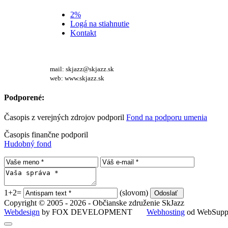
2%
Logá na stiahnutie
Kontakt
mail: skjazz@skjazz.sk
web: www.skjazz.sk
Podporené:
Časopis z verejných zdrojov podporil
Fond na podporu umenia
Časopis finančne podporil
Hudobný fond
1+2=
(slovom)
Copyright © 2005 - 2026 - Občianske združenie SkJazz
Webdesign
by FOX DEVELOPMENT
Webhosting
od WebSuppo