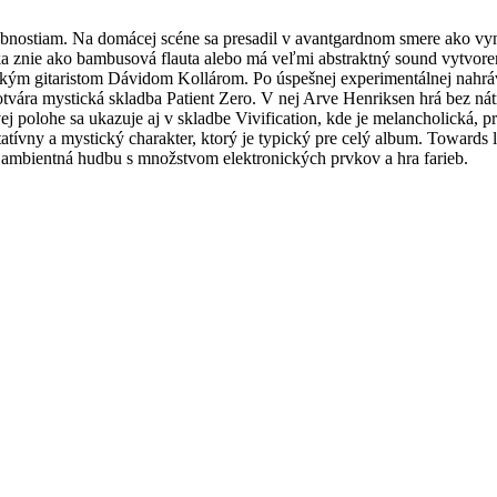
bnostiam. Na domácej scéne sa presadil v avantgardnom smere ako vyni
a znie ako bambusová flauta alebo má veľmi abstraktný sound vytvore
nským gitaristom Dávidom Kollárom. Po úspešnej experimentálnej nahr
vára mystická skladba Patient Zero. V nej Arve Henriksen hrá bez nát
 polohe sa ukazuje aj v skladbe Vivification, kde je melancholická, p
tívny a mystický charakter, ktorý je typický pre celý album. Towards 
á, ambientná hudbu s množstvom elektronických prvkov a hra farieb.