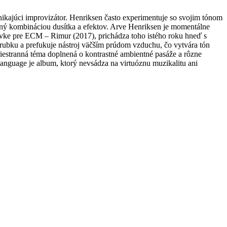
kajúci improvizátor. Henriksen často experimentuje so svojim tónom
ný kombináciou dusítka a efektov. Arve Henriksen je momentálne
ávke pre ECM – Rimur (2017), prichádza toho istého roku hneď s
rubku a prefukuje nástroj väčším prúdom vzduchu, čo vytvára tón
riestranná téma doplnená o kontrastné ambientné pasáže a rôzne
language je album, ktorý nevsádza na virtuóznu muzikalitu ani