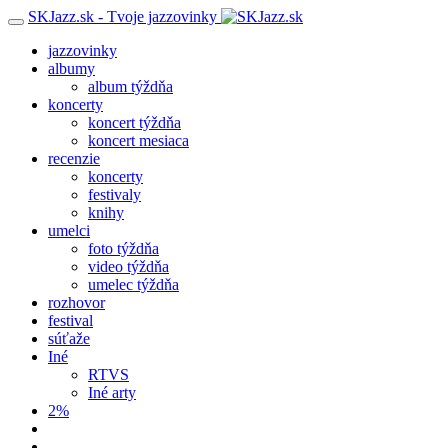
SKJazz.sk - Tvoje jazzovinky
jazzovinky
albumy
album týždňa
koncerty
koncert týždňa
koncert mesiaca
recenzie
koncerty
festivaly
knihy
umelci
foto týždňa
video týždňa
umelec týždňa
rozhovor
festival
súťaže
Iné
RTVS
Iné arty
2%