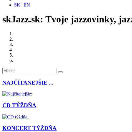
SK
|
EN
skJazz.sk: Tvoje jazzovinky, jaz
NAJČÍTANEJŠIE ...
CD TÝŽDŇA
KONCERT TÝŽDŇA