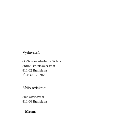
Vydavateľ:
Občianske združenie SkJazz
Sídlo: Drotárska cesta 9
811 02 Bratislava
IČO: 42 173 965
Sídlo redakcie:
Sládkovičova 9
811 06 Bratislava
Menu: