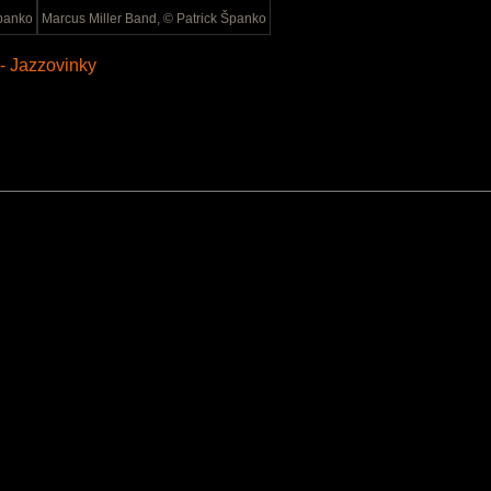
Španko
Marcus Miller Band
, © Patrick Španko
 - Jazzovinky
Menu:
Vydavateľ:
Občianske združenie SkJazz
2%
Sídlo: Drotárska cesta 9
Logá na stiahnutie
811 02 Bratislava
IČO: 42 173 965
Kontakt
Sídlo redakcie:
Sládkovičova 9
mail: skjazz@skjazz.s
811 06 Bratislava