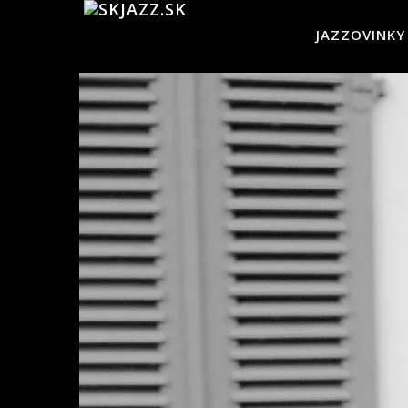
JAZZOVINKY
skJazz.sk:
Tvoje
jazzovinky,
jazzový
magazín,
recenzie
CD,
koncerty