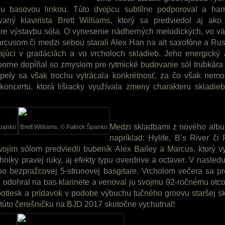
u basovou linkou. Túto dvojicu subtílne podporoval a ha
vaný klavirista Brett Williams, ktorý sa predviedol aj ako
re výstavbu sóla. O vynesenie nádherných melodických, vo v
rcusom či medzi sebou starali Alex Han na alt saxofóne a Rus
júci v gradáciách a vo vrcholoch skladieb. Jeho energický 
ýborne dopĺňal so zmyslom pre rytmické budovanie sól trubkára
pely sa však trochu vytrácala konkrétnosť, za čo však nemo
 koncertu, ktorá lišiacky využívala zmeny charakteru skladi
Medzi skladbami z nového alb
Španko
Brett Williams
, © Patrick Španko
napríklad: Hylife, B’s River č
svojím sólom predviedli bubeník Alex Bailey a Marcus, ktorý vy
hniky pravej ruky, aj efekty typu overdrive a octaver. V nasled
po bezpražcovej 5-strunovej basgitare. Vrcholom večera sa p
ú odohral na bas klarinete a venoval ju svojmu 92-ročnému otc
potlesk a prídavok v podobe výbuchu tučného groovu staršej s
i túto čerešničku na BJD 2017 skutočne vychutnal!