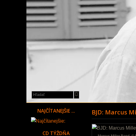
a
festivaly
NAJČÍTANEJŠIE ...
BJD: Marcus Mi
CD TÝŽDŇA
Marcus Miller Band, © 