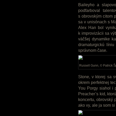
Baileyho a slapovo
podfarboval talento
s obrovským citom p
sa v unisónach s Ma
Alex Han bol vynika
k improvizácii sa v
väčšej dynamike ka
dramaturgickú líniu
správnom čase.
Russell Gunn
, © Patrick 
Stone, v ktorej sa 
okrem perfektnej tec
You Porgy siahol i 
Preacher’s kid, ktor
koncertu, obrovský 
ako vy, ale ja som s