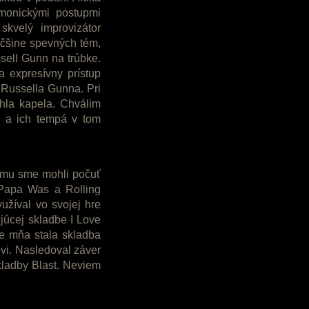
rmonickými postupmi
 skvelý improvizátor
äčšine spevných tém,
sell Gunn na trúbke.
a expresívny prístup
 Russella Gunna. Pri
hla kapela. Chválim
eb a ich tempá v tom
umu sme mohli počuť
i Papa Was a Rolling
užíval vo svojej hre
ujúcej skladbe I Love
re mňa stala skladba
ovi. Nasledoval záver
kladby Blast. Neviem