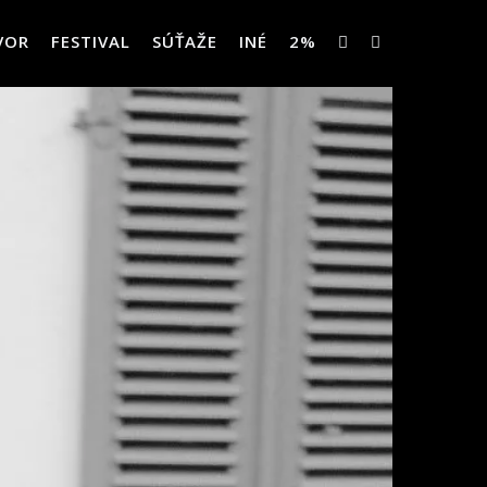
VOR
FESTIVAL
SÚŤAŽE
INÉ
2%