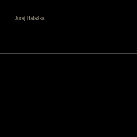
Juraj Halaška
Podporené:
Časopis z verejných zdrojov podporil
Fond na podporu umenia
Časopis finančne podporil
Hudobný fond
k