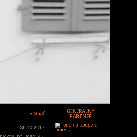
GENERÁLNY
« Späť
PARTNER
30.10.2017
ičkou na torte 43.