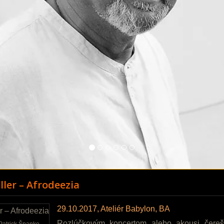
ller – Afrodeezia
29.10.2017, Ateliér Babylon, BA
Rozlúčkovým koncertom alebo akousi čerešn
Patrick Španko