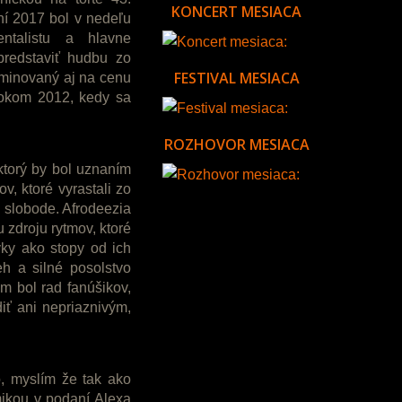
KONCERT MESIACA
ní 2017 bol v nedeľu
entalistu a hlavne
predstaviť hudbu zo
FESTIVAL MESIACA
ominovaný aj na cenu
rokom 2012, kedy sa
ROZHOVOR MESIACA
ktorý by bol uznaním
v, ktoré vyrastali zo
k slobode. Afrodeezia
 zdroju rytmov, ktoré
vky ako stopy od ich
eh a silné posolstvo
m bol rad fanúšikov,
iť ani nepriaznivým,
o, myslím že tak ako
mikou v podaní Alexa