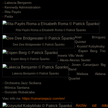
- Lakecia Benjamin
- Kennedy Administration
- Rita Payés
- Patáx
-
Rita Payés Roma a Elisabeth Roma © Patrick Španko
Ariel Brínguez
Quintet
Dee Dee Bridgewater © Patrick Španko
- Krystof Kobylinsky
- Espen Berg Trio
meets Villu Veski
Espen Berg © Patrick Španko
- Alexis Alonso Sextet
- Joven Canarijazz Big
Band
Lakecia Benjamin © Patrick Španko
- Melissa Aldana
Quartet
- Orchestra Jazz Siciliana
- Mónica Santana
- Gonzalo Rubalcaba
Viac info na:
https://canariasjazz.com/en/
Archív od rok