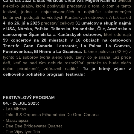
Canarias Jazz & Más Músicas Creativas Miguel Ramírez
uviedol
niekoľko údajov, ktoré poskytujú predstavu o tom, o čom je tento
festival, jedno z najuznávanejších a najhlbšie zakorenených
kultúrnych podujatí na všetkých Kanárskych ostrovoch. A tak sa od
4. do 26. júla 2025
predstaví celkovo
31 umelcov a skupín najmä
z USA, Nórska, Poľska, Talianska, Holandska, Čile, Arménska a
samozrejme Španielska a Kanárskych ostrovov,
ktorí odohrajú
59 koncertov na 28 miestach v 16 obciach na ostrovoch
Tenerife, Gran Canaria, Lanzarote, La Palma, La Gomera,
Fuerteventura, El Hierro a La Graciosa.
Takmer polovicu (42 %) z
týchto 31 súborov tvoria alebo vedú ženy, čo je snaha, „až príde
deň, keď sa nad tým nebude rozmýšľať, pretože to bude niečo
úplne prirodzené“, zdôraznil riaditeľ.
Tu je letmý výber z
celkového bohatého programi festivalu:
FESTIVALOVÝ PROGRAM
04. - 26.JÚL 2025:
- Las Albitas
- Take 6 & Orquesta Filhamónica De Gran Canaria
- Maraviajazz
- Dee Dee Bridgewater Quartet
- The Vijay Iyer Trio