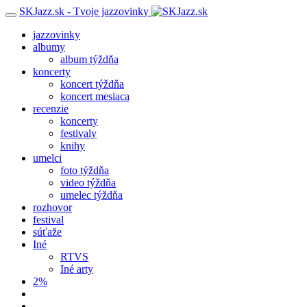
SKJazz.sk - Tvoje jazzovinky
jazzovinky
albumy
album týždňa
koncerty
koncert týždňa
koncert mesiaca
recenzie
koncerty
festivaly
knihy
umelci
foto týždňa
video týždňa
umelec týždňa
rozhovor
festival
súťaže
Iné
RTVS
Iné arty
2%