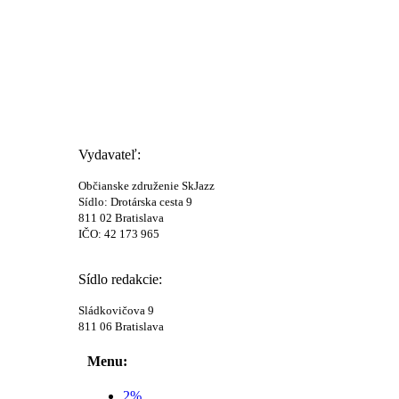
Vydavateľ:
Občianske združenie SkJazz
Sídlo: Drotárska cesta 9
811 02 Bratislava
IČO: 42 173 965
Sídlo redakcie:
Sládkovičova 9
811 06 Bratislava
Menu:
2%