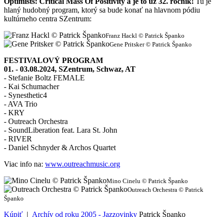
Optimists: Critical Mass Of Positivity a je to už 32. ročník!
Tu je
hlaný hudobný program, ktorý sa bude konať na hlavnom pódiu
kultúrneho centra SZentrum:
Franz Hackl © Patrick Španko
Gene Pritsker © Patrick Španko
FESTIVALOVÝ PROGRAM
01. - 03.08.2024, SZentrum, Schwaz, AT
- Stefanie Boltz FEMALE
- Kai Schumacher
- Synesthetic4
- AVA Trio
- KRY
- Outreach Orchestra
- SoundLiberation feat. Lara St. John
- RIVER
- Daniel Schnyder & Archos Quartet
Viac info na:
www.outreachmusic.org
Mino Cinelu © Patrick Španko
Outreach Orchestra © Patrick
Španko
Kúpiť
|
Archív od roku 2005 - Jazzovinky
Patrick Španko