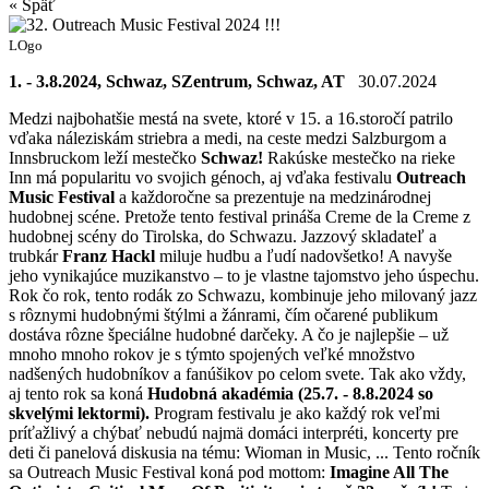
« Späť
LOgo
1. - 3.8.2024, Schwaz, SZentrum, Schwaz, AT
30.07.2024
Medzi najbohatšie mestá na svete, ktoré v 15. a 16.storočí patrilo
vďaka náleziskám striebra a medi, na ceste medzi Salzburgom a
Innsbruckom leží mestečko
Schwaz!
Rakúske mestečko na rieke
Inn má popularitu vo svojich génoch, aj vďaka festivalu
Outreach
Music Festival
a každoročne sa prezentuje na medzinárodnej
hudobnej scéne. Pretože tento festival prináša Creme de la Creme z
hudobnej scény do Tirolska, do Schwazu. Jazzový skladateľ a
trubkár
Franz Hackl
miluje hudbu a ľudí nadovšetko! A navyše
jeho vynikajúce muzikanstvo – to je vlastne tajomstvo jeho úspechu.
Rok čo rok, tento rodák zo Schwazu, kombinuje jeho milovaný jazz
s rôznymi hudobnými štýlmi a žánrami, čím očarené publikum
dostáva rôzne špeciálne hudobné darčeky. A čo je najlepšie – už
mnoho mnoho rokov je s týmto spojených veľké množstvo
nadšených hudobníkov a fanúšikov po celom svete. Tak ako vždy,
aj tento rok sa koná
Hudobná akadémia (25.7. - 8.8.2024 so
skvelými lektormi).
Program festivalu je ako každý rok veľmi
príťažlivý a chýbať nebudú najmä domáci interpréti, koncerty pre
deti či panelová diskusia na tému: Wioman in Music, ... Tento ročník
sa Outreach Music Festival koná pod mottom:
Imagine All The