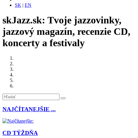
SK
|
EN
skJazz.sk: Tvoje jazzovinky,
jazzový magazín, recenzie CD,
koncerty a festivaly
NAJČÍTANEJŠIE ...
CD TÝŽDŇA