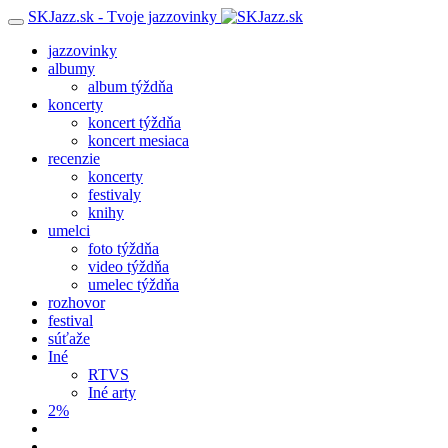
SKJazz.sk - Tvoje jazzovinky
jazzovinky
albumy
album týždňa
koncerty
koncert týždňa
koncert mesiaca
recenzie
koncerty
festivaly
knihy
umelci
foto týždňa
video týždňa
umelec týždňa
rozhovor
festival
súťaže
Iné
RTVS
Iné arty
2%