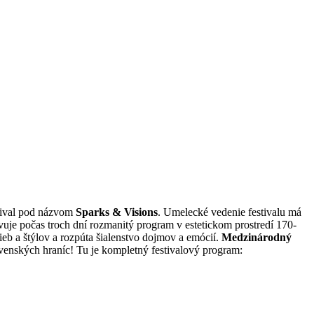
stival pod názvom
Sparks & Visions
. Umelecké vedenie festivalu má
avuje počas troch dní rozmanitý program v estetickom prostredí 170-
eb a štýlov a rozpúta šialenstvo dojmov a emócií.
Medzinárodný
venských hraníc! Tu je kompletný festivalový program: