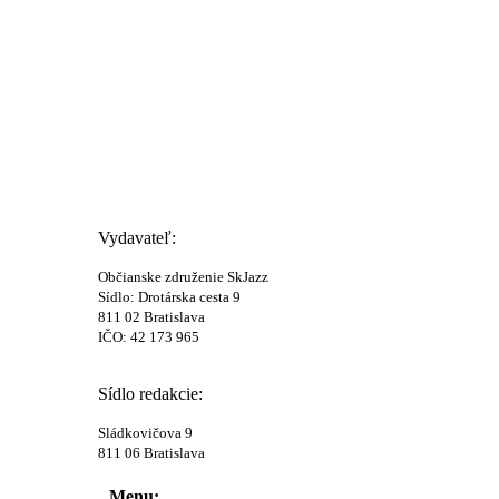
Vydavateľ:
Občianske združenie SkJazz
Sídlo: Drotárska cesta 9
811 02 Bratislava
IČO: 42 173 965
Sídlo redakcie:
Sládkovičova 9
811 06 Bratislava
Menu: