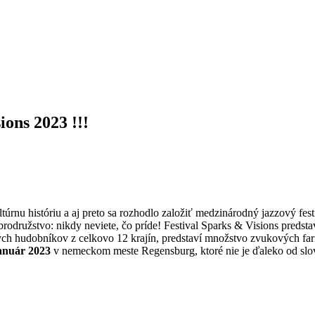
ions 2023 !!!
rnu históriu a aj preto sa rozhodlo založiť medzinárodný jazzový fe
obrodružstvo: nikdy neviete, čo príde! Festival Sparks & Visions predst
ch hudobníkov z celkovo 12 krajín, predstaví množstvo zvukových fari
 január 2023
v nemeckom meste Regensburg, ktoré nie je ďaleko od slo