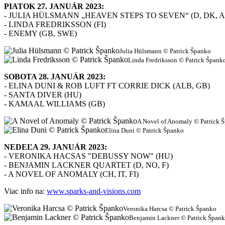
PIATOK 27. JANUÁR 2023:
- JULIA HÜLSMANN „HEAVEN STEPS TO SEVEN“ (D, DK, 
- LINDA FREDRIKSSON (FI)
- ENEMY (GB, SWE)
Julia Hülsmann © Patrick Španko
Linda Fredriksson © Patrick Špank
SOBOTA 28. JANUÁR 2023:
- ELINA DUNI & ROB LUFT FT CORRIE DICK (ALB, GB)
- SANTA DIVER (HU)
- KAMAAL WILLIAMS (GB)
A Novel of Anomaly © Patrick 
Elina Duni © Patrick Španko
NEDEĽA 29. JANUÁR 2023:
- VERONIKA HACSAS "DEBUSSY NOW" (HU)
- BENJAMIN LACKNER QUARTET (D, NO, F)
- A NOVEL OF ANOMALY (CH, IT, FI)
Viac info na:
www.sparks-and-visions.com
Veronika Harcsa © Patrick Španko
Benjamin Lackner © Patrick Špan