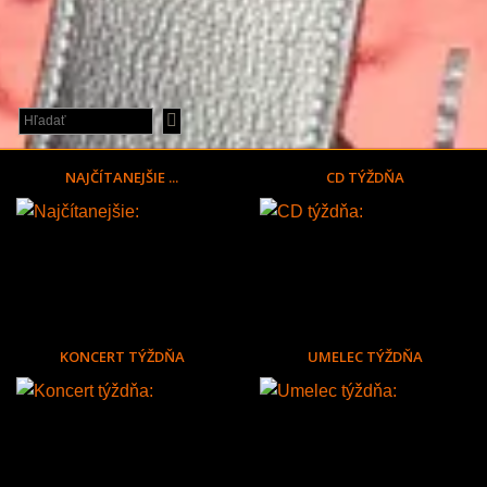
NAJČÍTANEJŠIE ...
CD TÝŽDŇA
KONCERT TÝŽDŇA
UMELEC TÝŽDŇA