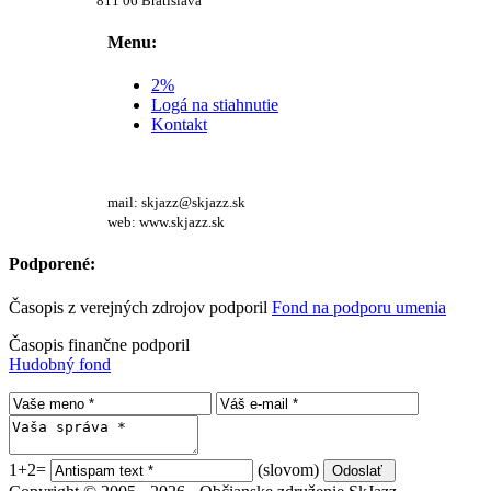
811 06 Bratislava
Menu:
2%
Logá na stiahnutie
Kontakt
mail: skjazz@skjazz.sk
web: www.skjazz.sk
Podporené:
Časopis z verejných zdrojov podporil
Fond na podporu umenia
Časopis finančne podporil
Hudobný fond
1+2=
(slovom)