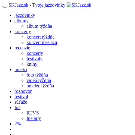
SKJazz.sk - Tvoje jazzovinky
jazzovinky
albumy
album týždňa
koncerty
koncert týždňa
koncert mesiaca
recenzie
koncerty
festivaly
knihy
umelci
foto týždňa
video týždňa
umelec týždňa
rozhovor
festival
súťaže
Iné
RTVS
Iné arty
2%