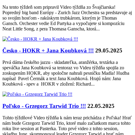
Na tento týždeň som pripravil Video týždňa zo Švajčiarska!
Popredný big band Európy - Zurich Jazz Orchestra sa predstavuje aj
so svojím hosťom - rakúskym trubkárom, ktorým je Thomas
Gansch. Orchester vedie Ed Partyka a vypočujete si kompozíciu
Neat Little Song, z pera Thomasa Ganscha, ktorá...
Česko - HOKR + Jana Koubková !!!
29.05.2025
Prvá dáma českého jazzu - skladateľka, aranžérka, textárka a
speváčka Jana Koubková sa tentoraz vo Videu týždňa spojila zo
zoskupením HOKR, aby spoločne nahrali pesničku Madla! Hudba
napísal Pavel Čermák a text Jana Koubková. Hrajú nám: Jana
Koubková - spev a HOKR v zložení: Richard...
Poľsko - Grzegorz Tarwid Trio !!!
22.05.2025
Tohto týždňové Video týždňa k nám teraz prichádza z Poľska! Hrať
nám bude Grzegorz Tarwid Trio, ktoré malo začiatkom marca tohto
roku live session at Pasterka. Toto prvé video z tohto session,
skladbu June, skomponoval leader Grzegorz Tarwid a hrať nám