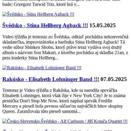
bude: Grzegorz Tarwid Trio, ktoré hrá v...
Švédsko - Stina Hellberg Agback !!!
15.05.2025
Video týždňa je tentoraz zo Švédska, odkiaľ pochádza nekonvenčná
skladateľka, improvizátorka a harfistka Stina Hellberg Agback! Tá
vedie súbor Shinken Shobu, ktorý práve teraz vydáva svoj druhý
album s názvom Sou Makuri, z ktorého pochádza aj skladba 21an, z
pera leaderky Stina Hellberg...
Rakúsko - Elisabeth Lohninger Band !!!
07.05.2025
Tentoraz je Video týždňa z Rakúska, kde sa narodila speváčka
Elisabeth Lohninger, ktorá však žije v New York City! Je to známa
pesnička Don't Stop Me Now, ktorú napísal spevák Freddie
Mercury a pieseň bola pevnou súčasťou najväčších hitov skupiny
Queen. Zaranžovala túto pieseň samotná...