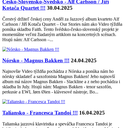
Česko-Slovensko-Švédsko - Alf Carlsson / Jiří
Kotača Quartet !!!
30.04.2025
Čerstvý držiteľ českej ceny Anděl za Jazzový album kvarteto Alf
Carlsson / Jiří Kotača Quartet – Our Stories nám ako Video týždňa
ponúka skladbu Faith. Tento švédsko-česko-slovenský projekt je
momentálne veľmi žiadaným artiklom na koncertných scénach.
Hrajú nám: Alf Carlsson –...
Nórsko - Magnus Bakken !!!
24.04.2025
Najnovšie Video týždňa pochádza z Nórska a ponúka nám ho
nórsky skladateľ a saxofonista Magnus Bakken! Jeho najnovší
album má názov Magnus Bakken - Slackline a z neho pochádza i
skladba In July. Hrajú nám: Magnus Bakken - tenor saxofón,
perkusie a EWI, Jørn Øien - klávesové nástroje, Bo...
Taliansko - Francesca Tandoi !!!
16.04.2025
Talianska jazzová klaviristka a speváčka Francesca Tandoi je