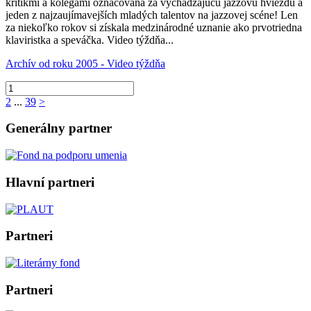
kritikmi a kolegami označovaná za vychádzajúcu jazzovú hviezdu a
jeden z najzaujímavejších mladých talentov na jazzovej scéne! Len
za niekoľko rokov si získala medzinárodné uznanie ako prvotriedna
klaviristka a speváčka. Video týždňa...
Archív od roku 2005 - Video týždňa
2
...
39
>
Generálny partner
Hlavní partneri
Partneri
Partneri