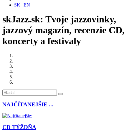
SK
|
EN
skJazz.sk: Tvoje jazzovinky,
jazzový magazín, recenzie CD,
koncerty a festivaly
NAJČÍTANEJŠIE ...
CD TÝŽDŇA