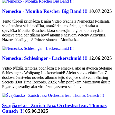
Nemecko - Monika Roscher Big Band !!!
10.07.2025
Tento týždeň prichádza k nám Video týždňa z Nemecka! Postarala
sa oň známa skladatedľka, aranžérka, textárka, gitaristaka a
speváčka Monika Roscher, ktorá so svojím big bandom vydala
doslava pred pár dňami nový album s názvom Witchy Activities.
Názov skladby je 8 Prinzessinnen a Monika k...
Nemecko: Schlesinger - Lackerschmid !!!
12.06.2025
Video týždňa tentoraz pochádza z Nemecka, ako aj dvojica Stefanie
Schlesinger - Wolfgang Lackerschmid! Alebo spev - vibfrafón. Z
doslova čerstvého nového albumu tejto dvojice s názvom Sharing
Secrets (Dot Time Records, 2025) vám ponúkam Mozartovu áriu z
Figarovej svadby ako virtuóznu jazzovú sambu v...
Švajčiarsko - Zurich Jazz Orchestra feat. Thomas
Gansch !!!
05.06.2025