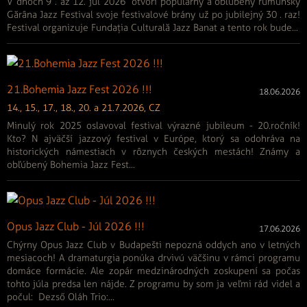
V dňoch 9 . až 12. júl 2026 otvorí populárny a obľúbený rumunský
Gărâna Jazz Festival svoje festivalové brány už po jubilejný 30 . raz!
Festival organizuje Fundația Culturală Jazz Banat a tento rok bude...
21.Bohemia Jazz Fest 2026 !!!
18.06.2026
14., 15., 17., 18., 20. a 21.7.2026, CZ
Minulý rok 2025 oslavoval festival výrazné jubileum - 20.ročník!
Kto? N ajväčší jazzový festival v Európe, ktorý sa odohráva na
historických námestiach v rôznych českých mestách! Známy a
obľúbený Bohemia Jazz Fest...
Opus Jazz Club - Júl 2026 !!!
17.06.2026
Chýrny Opus Jazz Club v Budapešti nepozná oddych ano v letných
mesiacoch! A dramaturgia ponúka drvivú väčšinu v rámci programu
domáce formácie. Ale zopár medzinárodných zoskupení sa počas
tohto júla predsa len nájde. Z programu by som ja veľmi rád videl a
počul: Dezső Oláh Trio:...