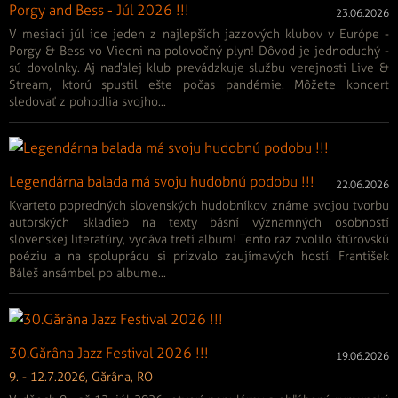
Porgy and Bess - Júl 2026 !!!
23.06.2026
V mesiaci júl ide jeden z najlepších jazzových klubov v Európe -
Porgy & Bess vo Viedni na polovočný plyn! Dôvod je jednoduchý -
sú dovolnky. Aj naďalej klub prevádzkuje službu verejnosti Live &
Stream, ktorú spustil ešte počas pandémie. Môžete koncert
sledovať z pohodlia svojho...
Legendárna balada má svoju hudobnú podobu !!!
22.06.2026
Kvarteto popredných slovenských hudobníkov, známe svojou tvorbu
autorských skladieb na texty básní významných osobností
slovenskej literatúry, vydáva tretí album! Tento raz zvolilo štúrovskú
poéziu a na spoluprácu si prizvalo zaujímavých hostí. František
Báleš ansámbel po albume...
30.Gărâna Jazz Festival 2026 !!!
19.06.2026
9. - 12.7.2026, Gărâna, RO