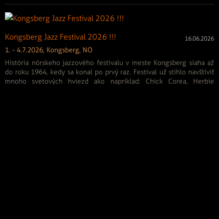
Kongsberg Jazz Festival 2026 !!!
16.06.2026
1. - 4.7.2026, Kongsberg, NO
História nórskeho jazzového festivalu v meste Kongsberg siaha až
do roku 1964, kedy sa konal po prvý raz. Festival už stihlo navštíviť
mnoho svetových hviezd ako napríklad: Chick Corea, Herbie
Hancock, John Scofield, Dee Dee...
Archív od roku 2005 - Jazzovinky
<
1
2
4
...
230
>
Generálny partner
KONCERT MESIACA