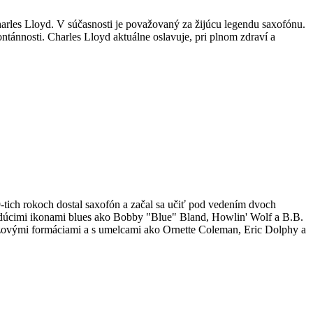
arles Lloyd. V súčasnosti je považovaný za žijúcu legendu saxofónu.
ontánnosti. Charles Lloyd aktuálne oslavuje, pri plnom zdraví a
tich rokoch dostal saxofón a začal sa učiť pod vedením dvoch
dúcimi ikonami blues ako Bobby "Blue" Bland, Howlin' Wolf a B.B.
azzovými formáciami a s umelcami ako Ornette Coleman, Eric Dolphy a