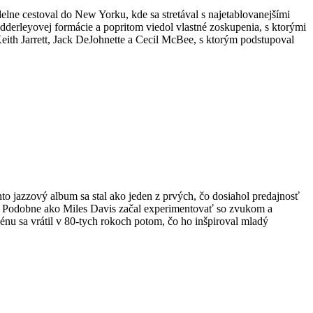
lne cestoval do New Yorku, kde sa stretával s najetablovanejšími
erleyovej formácie a popritom viedol vlastné zoskupenia, s ktorými
eith Jarrett, Jack DeJohnette a Cecil McBee, s ktorým podstupoval
 jazzový album sa stal ako jeden z prvých, čo dosiahol predajnosť
ia. Podobne ako Miles Davis začal experimentovať so zvukom a
cénu sa vrátil v 80-tych rokoch potom, čo ho inšpiroval mladý