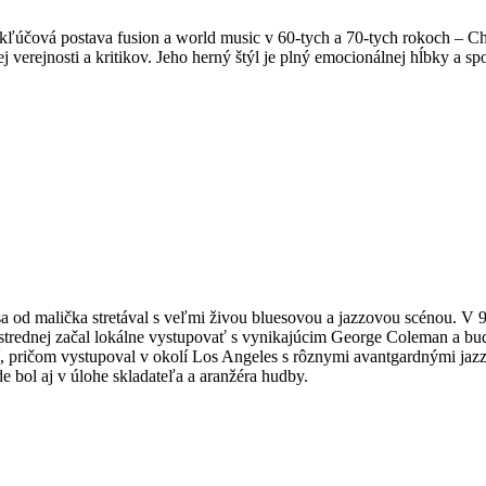
 kľúčová postava fusion a world music v 60-tych a 70-tych rokoch – Ch
 verejnosti a kritikov. Jeho herný štýl je plný emocionálnej hĺbky a sp
od malička stretával s veľmi živou bluesovou a jazzovou scénou. V 9-
trednej začal lokálne vystupovať s vynikajúcim George Coleman a bu
ií, pričom vystupoval v okolí Los Angeles s rôznymi avantgardnými j
 bol aj v úlohe skladateľa a aranžéra hudby.