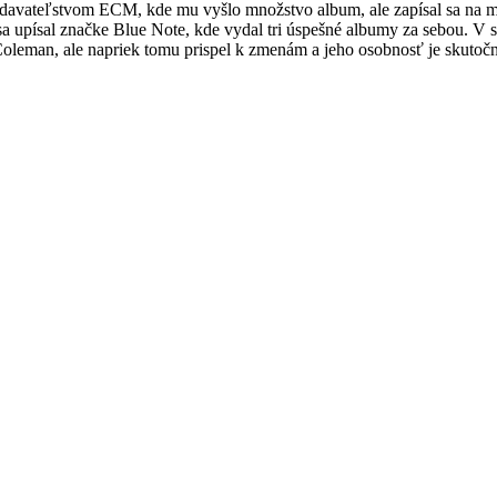
ydavateľstvom ECM, kde mu vyšlo množstvo album, ale zapísal sa na 
a upísal značke Blue Note, kde vydal tri úspešné albumy za sebou. V s
 Coleman, ale napriek tomu prispel k zmenám a jeho osobnosť je skutoč