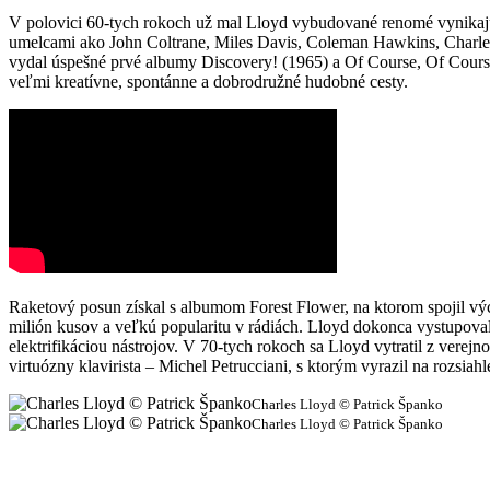
V polovici 60-tych rokoch už mal Lloyd vybudované renomé vynikajúc
umelcami ako John Coltrane, Miles Davis, Coleman Hawkins, Charles 
vydal úspešné prvé albumy Discovery! (1965) a Of Course, Of Course 
veľmi kreatívne, spontánne a dobrodružné hudobné cesty.
Raketový posun získal s albumom Forest Flower, na ktorom spojil vý
milión kusov a veľkú popularitu v rádiách. Lloyd dokonca vystupoval
elektrifikáciou nástrojov. V 70-tych rokoch sa Lloyd vytratil z verej
virtuózny klavirista – Michel Petrucciani, s ktorým vyrazil na rozsiahl
Charles Lloyd © Patrick Španko
Charles Lloyd © Patrick Španko