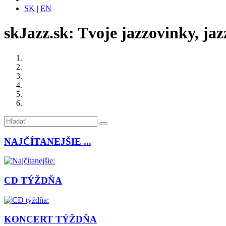
SK
|
EN
skJazz.sk: Tvoje jazzovinky, jaz
NAJČÍTANEJŠIE ...
CD TÝŽDŇA
KONCERT TÝŽDŇA