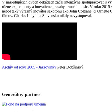
V nasledujúcich dvoch dekádach začal intenzívne spolupracovať s v
rôzne experimenty a inovatívne presahy s world music. V roku 2015 s
nebol taký výrazný inovátor saxofónu ako John Coltrane, či Ornette
filmov. Charles Lloyd na Slovensku nikdy nevystupoval.
Archív od roku 2005 - Jazzovinky
Peter Dobšinský
Generálny partner