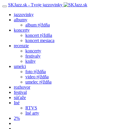
SKJazz.sk - Tvoje jazzovinky
jazzovinky
albumy
album týždňa
koncerty
koncert týždňa
koncert mesiaca
recenzie
koncerty
festivaly
knihy
umelci
foto týždňa
video týždňa
umelec týždňa
rozhovor
festival
súťaže
Iné
RTVS
Iné arty
2%