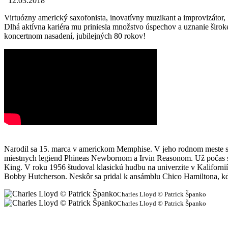
12.03.2018
Virtuózny americký saxofonista, inovatívny muzikant a improvizátor,
Dlhá aktívna kariéra mu priniesla množstvo úspechov a uznanie širokej
koncertnom nasadení, jubilejných 80 rokov!
Narodil sa 15. marca v americkom Memphise. V jeho rodnom meste sa 
miestnych legiend Phineas Newbornom a Irvin Reasonom. Už počas s
King. V roku 1956 študoval klasickú hudbu na univerzite v Kaliforn
Bobby Hutcherson. Neskôr sa pridal k ansámblu Chico Hamiltona, kde
Charles Lloyd © Patrick Španko
Charles Lloyd © Patrick Španko