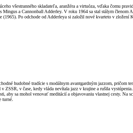
eho všestranného skladateľa, aranžéra a virtuóza, vďaka čomu pravide
Mingus a Cannonball Adderley. V roku 1964 sa stal stálym členom Add
(1965). Po odchode od Adderleya si založil nové kvarteto v zložení K
chodné hudobné tradície s modálnym avantgardným jazzom, pričom tento
 v ZSSR, v čase, kedy vláda nevítala jazz v krajine a rušila vystúpen
nosti, aby sa mohol venovať meditácií a objavovaniu vlastnej cesty. Na s
e turné.