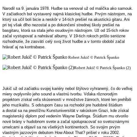
Narodil sa 9. januára 1978. Hudbe sa venoval už od malička ako samouk.
V začiatkoch bol vystavený najmä klasickej hudbe. Prvým nástrojom, na
ktorý sa učil boli bicie a neskôr v 14-tich prešiel na akustickú gitaru. Ani
pri tej však dlho nezostal a po dokončení strednej školy prešiel na
basgitaru, ktorá sa stala jeho osudovým nástrojom. Už od 15-tich rokov
začal vystupovať a nahrávať albumy. V 19-tich rokoch prišlo seriózne
rozhodnutie, že zasvätí celý svoj život hudbe a v tomto období začal
hrávať aj na kontrabase.
Robert Jukič © Patrick Španko
Robert Jukič © Patrick Španko (2)
Jukič už od začiatku svojej kariéry nebol štýlovo vyhranený, čo do veľkej
miery ovplyvnilo jeho sound a vlastnú tvorbu. Vďaka rôznorodým
projektom získal veľa skúseností v množstve žánroch, ktoré len prehĺbili
jeho muzikalitu. S odstupom času sa rozhodol pre hudobné štúdium
a dostal sa na prestížnu Kunstuniversität v rakúskom Grazi, kde získal
magisterský diplom pod vedením Wayne Darlinga. Štúdium mu otvorilo
nové brány v hudobnom svete a začal spolupracovať so svetoznámymi
umelcami a objavil sa na všetkých kontinentoch. So svojim prvým
vlastným jazzovým debutom How About That? prišiel v roku 2002.