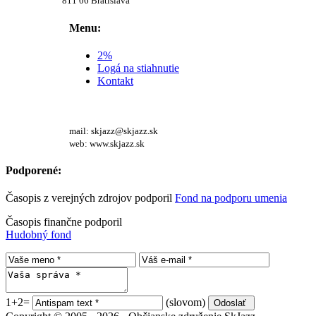
811 06 Bratislava
Menu:
2%
Logá na stiahnutie
Kontakt
mail: skjazz@skjazz.sk
web: www.skjazz.sk
Podporené:
Časopis z verejných zdrojov podporil
Fond na podporu umenia
Časopis finančne podporil
Hudobný fond
1+2=
(slovom)