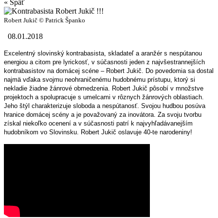
« Späť
Robert Jukič © Patrick Španko
08.01.2018
Excelentný slovinský kontrabasista, skladateľ a aranžér s nespútanou
energiou a citom pre lyrickosť, v súčasnosti jeden z najvšestrannejších
kontrabasistov na domácej scéne – Robert Jukič. Do povedomia sa dostal
najmä vďaka svojmu neohraničenému hudobnému prístupu, ktorý si
nekladie žiadne žánrové obmedzenia. Robert Jukič pôsobí v množstve
projektoch a spolupracuje s umelcami v rôznych žánrových oblastiach.
Jeho štýl charakterizuje sloboda a nespútanosť. Svojou hudbou posúva
hranice domácej scény a je považovaný za inovátora. Za svoju tvorbu
získal niekoľko ocenení a v súčasnosti patrí k najvyhľadávanejším
hudobníkom vo Slovinsku. Robert Jukič oslavuje 40-te narodeniny!