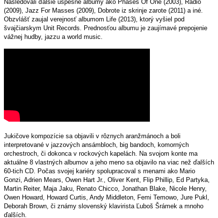
Nasledovali ďalšie úspešné albumy ako Phases Of One (2003), Radio
(2009), Jazz For Masses (2009), Dobrote iz skrinje zarote (2011) a iné.
Obzvlášť zaujal verejnosť albumom Life (2013), ktorý vyšiel pod
švajčiarskym Unit Records. Prednosťou albumu je zaujímavé prepojenie
vážnej hudby, jazzu a world music.
Jukičove kompozície sa objavili v rôznych aranžmánoch a boli
interpretované v jazzových ansámbloch, big bandoch, komorných
orchestroch, či dokonca v rockových kapelách. Na svojom konte ma
aktuálne 8 vlastných albumov a jeho meno sa objavilo na viac než ďalších
60-tich CD. Počas svojej kariéry spolupracoval s menami ako Mario
Gonzi, Adrien Mears, Owen Hart Jr., Oliver Kent, Flip Phillip, Ed Partyka,
Martin Reiter, Maja Jaku, Renato Chicco, Jonathan Blake, Nicole Henry,
Owen Howard, Howard Curtis, Andy Middleton, Femi Temowo, Jure Pukl,
Deborah Brown, či známy slovenský klavirista Ľuboš Šrámek a mnoho
ďalších.