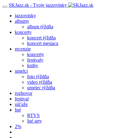
SKJazz.sk - Tvoje jazzovinky
jazzovinky
albumy
album týždňa
koncerty
koncert týždňa
koncert mesiaca
recenzie
koncerty
festivaly
knihy
umelci
foto týždňa
video týždňa
umelec týždňa
rozhovor
festival
súťaže
Iné
RTVS
Iné arty
2%