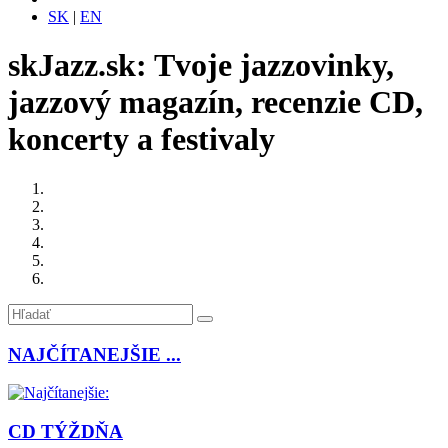
SK
|
EN
skJazz.sk: Tvoje jazzovinky,
jazzový magazín, recenzie CD,
koncerty a festivaly
NAJČÍTANEJŠIE ...
CD TÝŽDŇA