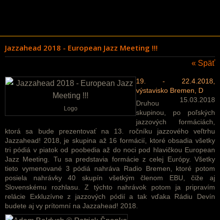
Jazzahead 2018 - European Jazz Meeting !!!
« Späť
19. - 22.4.2018,
výstavisko Bremen, D
15.03.2018
Druhou
Logo
skupinou, po poľských
jazzových formáciách,
ktorá sa bude prezentovať na 13. ročníku jazzového veľtrhu
Jazzahead! 2018, je skupina až 16 formácií, ktoré obsadia všetky
tri pódiá v piatok od poobedia až do noci pod hlavičkou European
Jazz Meeting. Tu sa predstavia formácie z celej Európy. Všetky
tieto vymenované 3 pódiá nahráva Radio Bremen, ktoré potom
posiela nahrávky 40 skupín všetkým členom EBU, čiže aj
Slovenskému rozhlasu. Z týchto nahrávok potom ja pripravím
relácie Exkluzívne z jazzových pódií a tak vďaka Rádiu Devín
budete aj vy prítomní na Jazzahead! 2018.