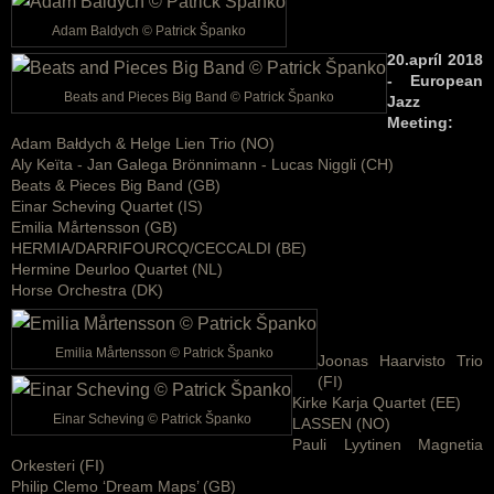
Adam Baldych © Patrick Španko
20.apríl 2018
- European
Beats and Pieces Big Band © Patrick Španko
Jazz
Meeting:
Adam Bałdych & Helge Lien Trio (NO)
Aly Keïta - Jan Galega Brönnimann - Lucas Niggli (CH)
Beats & Pieces Big Band (GB)
Einar Scheving Quartet (IS)
Emilia Mårtensson (GB)
HERMIA/DARRIFOURCQ/CECCALDI (BE)
Hermine Deurloo Quartet (NL)
Horse Orchestra (DK)
Emilia Mårtensson © Patrick Španko
Joonas Haarvisto Trio
(FI)
Kirke Karja Quartet (EE)
Einar Scheving © Patrick Španko
LASSEN (NO)
Pauli Lyytinen Magnetia
Orkesteri (FI)
Philip Clemo ‘Dream Maps’ (GB)