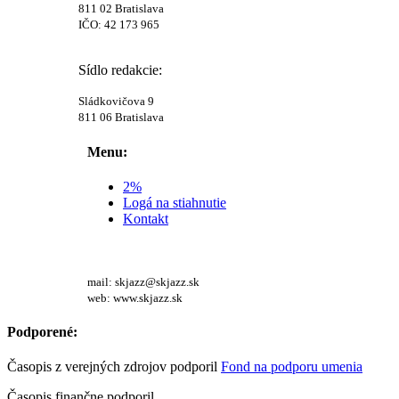
811 02 Bratislava
IČO: 42 173 965
Sídlo redakcie:
Sládkovičova 9
811 06 Bratislava
Menu:
2%
Logá na stiahnutie
Kontakt
mail: skjazz@skjazz.sk
web: www.skjazz.sk
Podporené:
Časopis z verejných zdrojov podporil
Fond na podporu umenia
Časopis finančne podporil