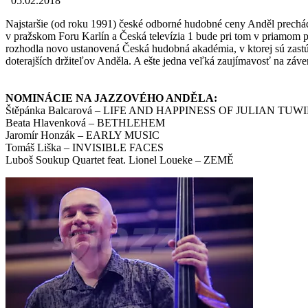
05.02.2018
Najstaršie (od roku 1991) české odborné hudobné ceny Anděl prechá
v pražskom Foru Karlín a Česká televízia 1 bude pri tom v priamom
rozhodla novo ustanovená Česká hudobná akadémia, v ktorej sú zastú
doterajších držiteľov Anděla. A ešte jedna veľká zaujímavosť na zá
NOMINÁCIE NA JAZZOVÉHO ANDĚLA:
Štěpánka Balcarová – LIFE AND HAPPINESS OF JULIAN TUW
Beata Hlavenková – BETHLEHEM
Jaromír Honzák – EARLY MUSIC
Tomáš Liška – INVISIBLE FACES
Luboš Soukup Quartet feat. Lionel Loueke – ZEMĚ