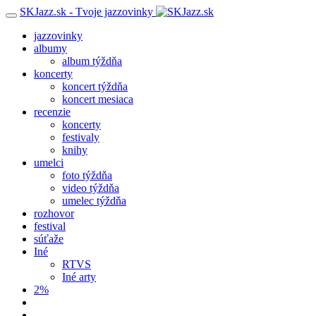
SKJazz.sk - Tvoje jazzovinky
jazzovinky
albumy
album týždňa
koncerty
koncert týždňa
koncert mesiaca
recenzie
koncerty
festivaly
knihy
umelci
foto týždňa
video týždňa
umelec týždňa
rozhovor
festival
súťaže
Iné
RTVS
Iné arty
2%