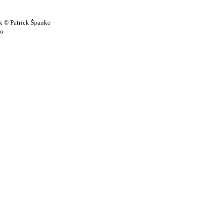
k © Patrick Španko
ko