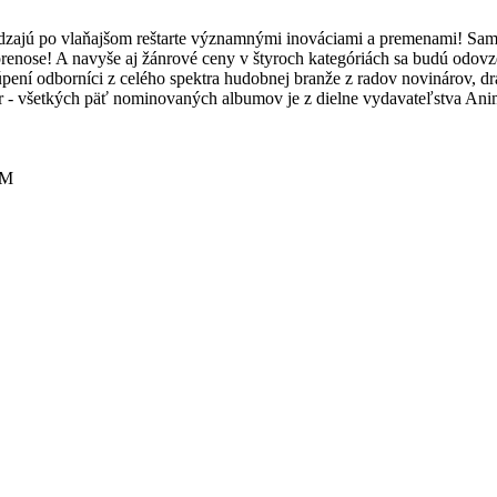
dzajú po vlaňajšom reštarte významnými inováciami a premenami! Sam
 prenose! A navyše aj žánrové ceny v štyroch kategóriách sa budú od
pení odborníci z celého spektra hudobnej branže z radov novinárov, d
ver - všetkých päť nominovaných albumov je z dielne vydavateľstva An
IM