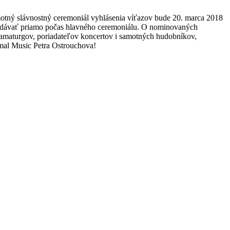
otný slávnostný ceremoniál vyhlásenia víťazov bude 20. marca 2018
ovzdávať priamo počas hlavného ceremoniálu. O nominovaných
ramaturgov, poriadateľov koncertov i samotných hudobníkov,
imal Music Petra Ostrouchova!