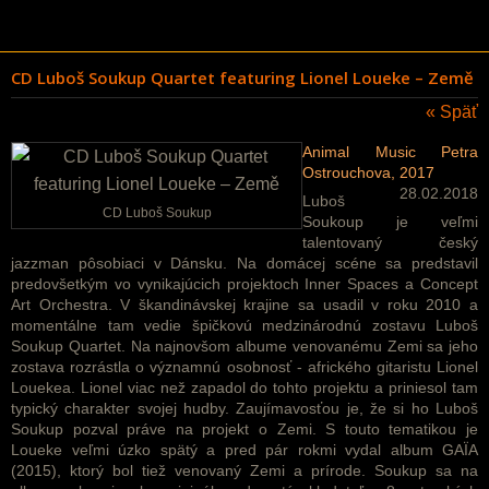
CD Luboš Soukup Quartet featuring Lionel Loueke – Země
« Späť
Animal Music Petra
Ostrouchova, 2017
28.02.2018
Luboš
CD Luboš Soukup
Soukoup je veľmi
talentovaný český
jazzman pôsobiaci v Dánsku. Na domácej scéne sa predstavil
predovšetkým vo vynikajúcich projektoch Inner Spaces a Concept
Art Orchestra. V škandinávskej krajine sa usadil v roku 2010 a
momentálne tam vedie špičkovú medzinárodnú zostavu Luboš
Soukup Quartet. Na najnovšom albume venovanému Zemi sa jeho
zostava rozrástla o významnú osobnosť - afrického gitaristu Lionel
Louekea. Lionel viac než zapadol do tohto projektu a priniesol tam
typický charakter svojej hudby. Zaujímavosťou je, že si ho Luboš
Soukup pozval práve na projekt o Zemi. S touto tematikou je
Loueke veľmi úzko spätý a pred pár rokmi vydal album GAÏA
(2015), ktorý bol tiež venovaný Zemi a prírode. Soukup sa na