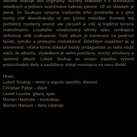
albume ukazuje ako originálny, dozretý skladateľ v 8 autorských
skladbách a jednom aranžmáne ľudovej piesne. Už zo skladieb je
jasné, že Soukupa výrazne ovplyvnilo jeho prostredie a z jeho
tvorby cítiť škandinávsky cit pre lyrickú melodiku. Kvinteto má
perfektný moderný sound, ale zároveň je cítiť aj tradičné korene
mainstreamu. Louekeho vokalizovaný africký spev, vynikajúco
dofarbuje celé zoskupenie. Celý album je zameraný na pestrosť
farieb, rytmiku a priebojnú melodickosť. Dôležitým aspektom je aj
otvorenosť, vďaka ktorej dokázal každý protagonista zo seba vložiť
niečo do albumu. Výsledkom je veľmi precítený, lyrický, emotívny a
úprimný album. Luboš Soukup so svojou kapelou vytvoril
pozoruhodné dielo a zaslúžene získal nomináciu na cenu Anděl.
Hrajú:
Luboš Soukup – tenor a soprán saxofón, klarinet
Christian Pabst – klavír
Lionel Loueke gitara, spev
Morten Haxholm – kontrabas
Morten Hæsum – bicie nástroje