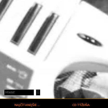
NAJČÍTANEJŠIE ...
CD TÝŽDŇA