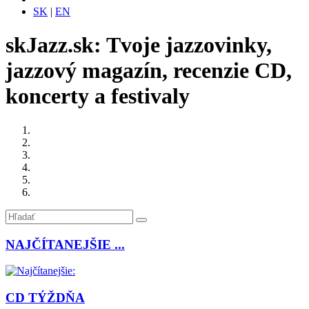
SK
|
EN
skJazz.sk: Tvoje jazzovinky,
jazzový magazín, recenzie CD,
koncerty a festivaly
NAJČÍTANEJŠIE ...
CD TÝŽDŇA