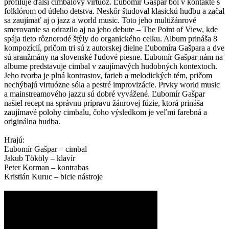
profiluje ďalší cimbalový virtuóz. Ľubomír Gašpar bol v kontakte s
folklórom od útleho detstva. Neskôr študoval klasickú hudbu a začal
sa zaujímať aj o jazz a world music. Toto jeho multižánrové
smerovanie sa odrazilo aj na jeho debute – The Point of View, kde
spája tieto rôznorodé štýly do organického celku. Album prináša 8
kompozícií, pričom tri sú z autorskej dielne Ľubomíra Gašpara a dve
sú aranžmány na slovenské ľudové piesne. Ľubomír Gašpar nám na
albume predstavuje cimbal v zaujímavých hudobných kontextoch.
Jeho tvorba je plná kontrastov, farieb a melodických tém, pričom
nechýbajú virtuózne sóla a pestré improvizácie. Prvky world music
a mainstreamového jazzu sú dobré vyvážené. Ľubomír Gašpar
našiel recept na správnu prípravu žánrovej fúzie, ktorá prináša
zaujímavé polohy cimbalu, čoho výsledkom je veľmi farebná a
originálna hudba.
Hrajú:
Ľubomír Gašpar – cimbal
Jakub Tököly – klavír
Peter Korman – kontrabas
Kristián Kuruc – bicie nástroje