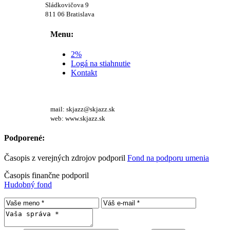
Sládkovičova 9
811 06 Bratislava
Menu:
2%
Logá na stiahnutie
Kontakt
mail: skjazz@skjazz.sk
web: www.skjazz.sk
Podporené:
Časopis z verejných zdrojov podporil
Fond na podporu umenia
Časopis finančne podporil
Hudobný fond