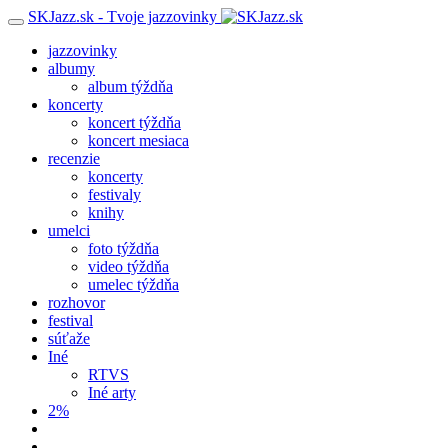
SKJazz.sk - Tvoje jazzovinky
jazzovinky
albumy
album týždňa
koncerty
koncert týždňa
koncert mesiaca
recenzie
koncerty
festivaly
knihy
umelci
foto týždňa
video týždňa
umelec týždňa
rozhovor
festival
súťaže
Iné
RTVS
Iné arty
2%