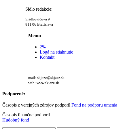
Sídlo redakcie:
Sládkovičova 9
811 06 Bratislava
Menu:
2%
Logá na stiahnutie
Kontakt
mail: skjazz@skjazz.sk
web: www.skjazz.sk
Podporené:
Časopis z verejných zdrojov podporil
Fond na podporu umenia
Časopis finančne podporil
Hudobný fond