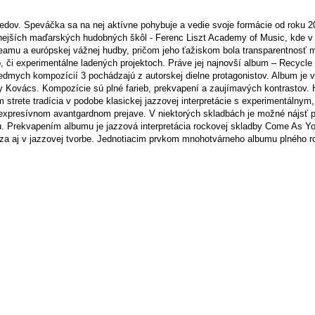
. Speváčka sa na nej aktívne pohybuje a vedie svoje formácie od roku 200
žnejších maďarských hudobných škôl - Ferenc Liszt Academy of Music, kde v
amu a európskej vážnej hudby, pričom jeho ťažiskom bola transparentnosť m
ovo, či experimentálne ladených projektoch. Práve jej najnovší album – Recyc
dmych kompozícií 3 pochádzajú z autorskej dielne protagonistov. Album je 
 Kovács. Kompozície sú plné farieb, prekvapení a zaujímavých kontrastov. 
mom strete tradícia v podobe klasickej jazzovej interpretácie s experimentál
 expresívnom avantgardnom prejave. V niektorých skladbách je možné nájsť p
u. Prekvapením albumu je jazzová interpretácia rockovej skladby Come As Y
za aj v jazzovej tvorbe. Jednotiacim prvkom mnohotvárneho albumu plného ro