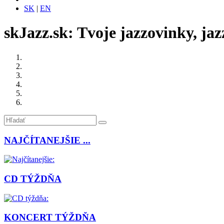
SK
|
EN
skJazz.sk: Tvoje jazzovinky, jaz
NAJČÍTANEJŠIE ...
CD TÝŽDŇA
KONCERT TÝŽDŇA