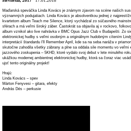
Hevhetia, 2017
17.01.2018
Maďarská speváčka Linda Kovács je známym zjavom na scéne našich susedov
významných podujatiach. Linda Kovács je absolventkou jednej z najprestí
kvartetom album Teach me Silence, ktorý vychádzal zo súčasného mainstre
sférach a má veľmi široký záber. Častokrát sa objavila aj v rockovo, folk
album vznikol ako live nahrávka v BMC Opus Jazz Club v Budapešti. Zo sie
elektronickej hudby s veľmi osobným a originálnym hudobným cítením Lindy
interpretácií štandardu I'll Remember April, kde sa na seba naráža v pria
skutočne zahodila všetky zábrany a plne sa oddala sile momentu vo veľmi
jazzového zoskupenia – 5KHD, ktoré vydalo svoj debut v lete minulého rok
ukážkou modernej ambientnej elektronickej hudby, ktorá sa čoraz viac usád
ujsť tento originálny projekt!
Hrajú:
Linda Kovács – spev
Márton Fenyvesi – gitara, efekty
András Dés – perkusie