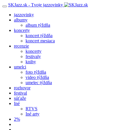
SKJazz.sk - Tvoje jazzovinky
jazzovinky
albumy
album týždňa
koncerty
koncert týždňa
koncert mesiaca
recenzie
koncerty
festivaly
knihy
umelci
foto týždňa
video týždňa
umelec týždňa
rozhovor
festival
súťaže
Iné
RTVS
Iné arty
2%