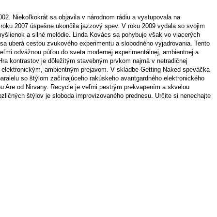
2. Niekoľkokrát sa objavila v národnom rádiu a vystupovala na
 roku 2007 úspešne ukončila jazzový spev. V roku 2009 vydala so svojim
yšlienok a silné melódie. Linda Kovács sa pohybuje však vo viacerých
le sa uberá cestou zvukového experimentu a slobodného vyjadrovania. Tento
veľmi odvážnou púťou do sveta modernej experimentálnej, ambientnej a
Hra kontrastov je dôležitým stavebným prvkom najmä v netradičnej
nym, elektronickým, ambientným prejavom. V skladbe Getting Naked speváčka
aralelu so štýlom začínajúceho rakúskeho avantgardného elektronického
ou Are od Nirvany. Recycle je veľmi pestrým prekvapením a skvelou
zličných štýlov je sloboda improvizovaného prednesu. Určite si nenechajte