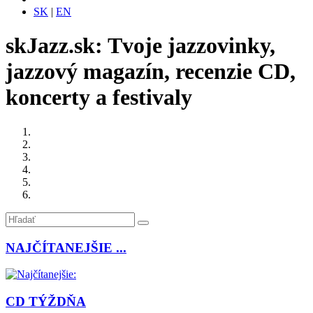
SK
|
EN
skJazz.sk: Tvoje jazzovinky,
jazzový magazín, recenzie CD,
koncerty a festivaly
NAJČÍTANEJŠIE ...
CD TÝŽDŇA