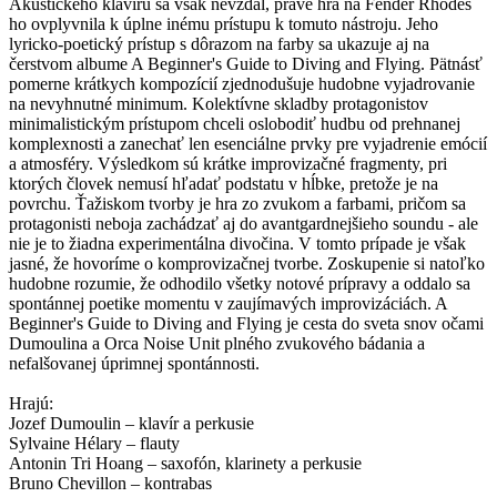
Akustického klavíru sa však nevzdal, práve hra na Fender Rhodes
ho ovplyvnila k úplne inému prístupu k tomuto nástroju. Jeho
lyricko-poetický prístup s dôrazom na farby sa ukazuje aj na
čerstvom albume A Beginner's Guide to Diving and Flying. Pätnásť
pomerne krátkych kompozícií zjednodušuje hudobne vyjadrovanie
na nevyhnutné minimum. Kolektívne skladby protagonistov
minimalistickým prístupom chceli oslobodiť hudbu od prehnanej
komplexnosti a zanechať len esenciálne prvky pre vyjadrenie emócií
a atmosféry. Výsledkom sú krátke improvizačné fragmenty, pri
ktorých človek nemusí hľadať podstatu v hĺbke, pretože je na
povrchu. Ťažiskom tvorby je hra zo zvukom a farbami, pričom sa
protagonisti neboja zachádzať aj do avantgardnejšieho soundu - ale
nie je to žiadna experimentálna divočina. V tomto prípade je však
jasné, že hovoríme o komprovizačnej tvorbe. Zoskupenie si natoľko
hudobne rozumie, že odhodilo všetky notové prípravy a oddalo sa
spontánnej poetike momentu v zaujímavých improvizáciách. A
Beginner's Guide to Diving and Flying je cesta do sveta snov očami
Dumoulina a Orca Noise Unit plného zvukového bádania a
nefalšovanej úprimnej spontánnosti.
Hrajú:
Jozef Dumoulin – klavír a perkusie
Sylvaine Hélary – flauty
Antonin Tri Hoang – saxofón, klarinety a perkusie
Bruno Chevillon – kontrabas