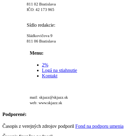
811 02 Bratislava
IČO: 42 173 965
Sídlo redakcie:
Sládkovičova 9
811 06 Bratislava
Menu:
2%
Logá na stiahnutie
Kontakt
mail: skjazz@skjazz.sk
web: www.skjazz.sk
Podporené:
Časopis z verejných zdrojov podporil
Fond na podporu umenia