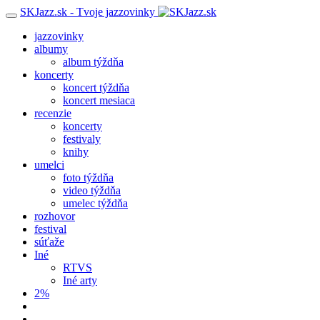
SKJazz.sk - Tvoje jazzovinky
jazzovinky
albumy
album týždňa
koncerty
koncert týždňa
koncert mesiaca
recenzie
koncerty
festivaly
knihy
umelci
foto týždňa
video týždňa
umelec týždňa
rozhovor
festival
súťaže
Iné
RTVS
Iné arty
2%