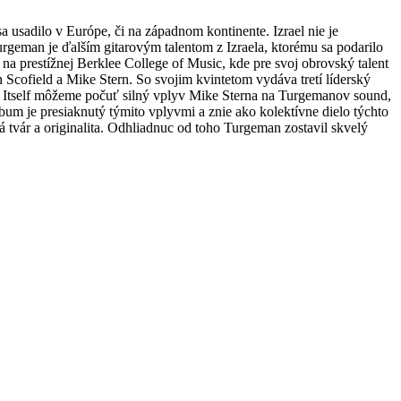
 usadilo v Európe, či na západnom kontinente. Izrael nie je
rgeman je ďalším gitarovým talentom z Izraela, ktorému sa podarilo
na prestížnej Berklee College of Music, kde pre svoj obrovský talent
 Scofield a Mike Stern. So svojim kvintetom vydáva tretí líderský
 Itself môžeme počuť silný vplyv Mike Sterna na Turgemanov sound,
um je presiaknutý týmito vplyvmi a znie ako kolektívne dielo týchto
 tvár a originalita. Odhliadnuc od toho Turgeman zostavil skvelý