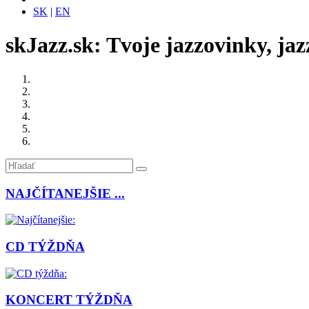
SK
|
EN
skJazz.sk: Tvoje jazzovinky, jaz
NAJČÍTANEJŠIE ...
CD TÝŽDŇA
KONCERT TÝŽDŇA