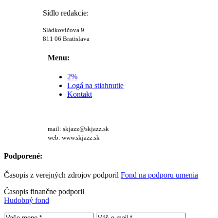
Sídlo redakcie:
Sládkovičova 9
811 06 Bratislava
Menu:
2%
Logá na stiahnutie
Kontakt
mail: skjazz@skjazz.sk
web: www.skjazz.sk
Podporené:
Časopis z verejných zdrojov podporil
Fond na podporu umenia
Časopis finančne podporil
Hudobný fond