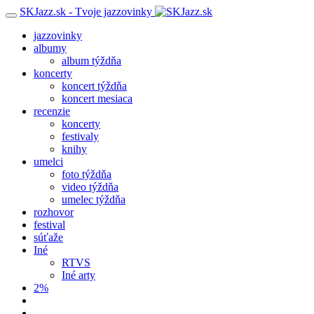
SKJazz.sk - Tvoje jazzovinky
jazzovinky
albumy
album týždňa
koncerty
koncert týždňa
koncert mesiaca
recenzie
koncerty
festivaly
knihy
umelci
foto týždňa
video týždňa
umelec týždňa
rozhovor
festival
súťaže
Iné
RTVS
Iné arty
2%