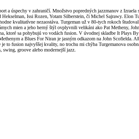
ort a úspechy v zahraničí. Množstvo popredných jazzmanov z Izraela sa
Hekselman, Issi Rozen, Yotam Silberstein, či Michel Sajrawy. Elon Tu
hodne kvalitatívne nezaostáva. Turgeman už v 80-tych rokoch študoval 
ámych mien a jeho herný štýl ovplyvnili velikáni ako Pat Metheny, John
, ktoré sa pohybujú vo vodách fusion. V úvodnej skladbe It Plays By
á Methenym a Blues For Niran je jasným odkazom na John Scofielda. Alb
je to fusion najvyššej kvality, no trochu mi chýba Turgemanova osobná
s, swing, groove alebo modernejší jazz.