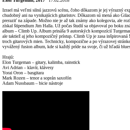
Elon Turgeman, 2017
17.02.2018
Izrael má veľmi silnú jazzovú scénu, čoho dôkazom je jej výrazný exp
chudobný ani na vynikajúcich gitaristov. Dôkazom sú mená ako Gilad 
preraziť na západe. Možno nie je až tak známy ako kolegovia, ale roz
získal štipendium Jim Halla. Už počas študií sa objavoval po boku zn
album – Climb Up. Album prináša 9 autorských kompozícií Turgemana
ale taktiež aj jeho kompozičný prístup. Climb Up je zasa inšpirovan
troch gitarových mien. Technicky, kompozične a po výrazovej stránke 
vyvážený fusion album, kde si každý príde na svoje, či už hľadá blue
Hrajú:
Elon Turgeman – gitary, kalimba, rainstick
Avi Adrian – klavír, klávesy
Yorai Oron – basgitara
Mark Rozen – tenor a soprán saxofón
Adam Nussbaum – bicie nástroje