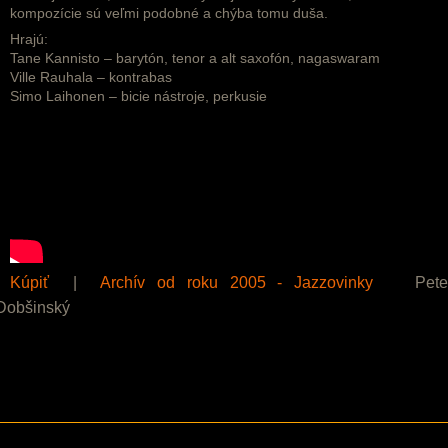
kompozície sú veľmi podobné a chýba tomu duša.
Hrajú:
Tane Kannisto – barytón, tenor a alt saxofón, nagaswaram
Ville Rauhala – kontrabas
Simo Laihonen – bicie nástroje, perkusie
Kúpiť
|
Archív od roku 2005 - Jazzovinky
Pete
Dobšinský