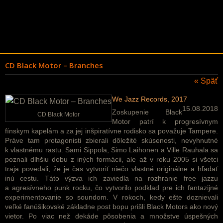
CD Black Motor – Branches
« Späť
We Jazz Records, 2017
15.08.2018
Zoskupenie Black
CD Black Motor
Motor patrí k progresívnym
fínskym kapelám a za jej inšpiratívne rodisko sa považuje Tampere.
Práve tam protagonisti zbierali dôležité skúsenosti, nevyhnutné
k vlastnému rastu. Sami Sippola, Simo Laihonen a Ville Rauhala sa
poznali dlhšiu dobu z iných formácii, ale až v roku 2005 si všetci
traja povedali, že je čas vytvoriť niečo vlastné originálne a hľadať
inú cestu. Táto výzva ich zaviedla na rozhranie free jazzu
a agresívneho punk rocku, čo vytvorilo podklad pre ich fantazijné
experimentovanie so soundom. V rokoch, kedy ešte doznievali
veľké fanúšikovské základne post bopu prišli Black Motors ako nový
vietor. Po viac než dekáde pôsobenia a množstve úspešných