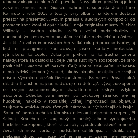
albumov skupina stále má čo povedať. Nový album prináša aj jednu
zásadnú zmenu Sami Sippolu nahradil saxofonista Jouni Tane
Kannisto v roku 2015 a toto je prvý album, na ktorom dostáva
priestor na prezentáciu. Album prináša 8 autorských kompozícii od
protagonistov, ktoré si opäť hľadajú svoje originálne miesto. But Not
Willingly - úvodná skladba začína veľmi melancholicky s
dominantným postavením saxofónu v úlohe melodického nástroja.
Je cítiť, že voľná improvizácia hrá veľkú rolu pri procese tvorby, aj
keď si protagonisti zachovávajú jasné kontúry melodicko-
rytmického konceptu. Dôležitým prvkom je kontrastná zmena
nálady, ktorá sa častokrát udeje veľmi subtílnym spôsobom, že si to
poslucháč uvedomí až neskôr. Celý album znie veľmi uhladene
a má lyrický, komorný sound, akoby skupina ustúpila zo svojho
driveu. Výnimkou sú však Decision Jump a Branches. Práve titulná
skladba Branches najviac nadväzuje na doterajší vývoj zoskupenia
so svojim experimentálnym charakterom a ostrými vzlykmi
saxofónu. Skladba púta nielen po zvukovej stránke, ale aj
hudobnej, nakoľko v rozsiahlej voľnej improvizácii sa objavujú
zaujímavé etnické prvky rôznych národov aj východnejších krajín.
Samotná herná technika Kannista miestami pripomína serpent, či
šalmaj. Branches je zaujímavý a pestrý album vynikajúceho
fínskeho zoskupenia, ktoré si za roky vybudovalo skvelé renomé.
Avšak ich nová tvorba je podstatne subtílnejšia a stratila svoj
niekdajší drive, čo môže byť aj samotný zámer, ale viaceré