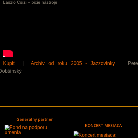
László Csízi – bicie nástroje
Kúpiť
|
Archív od roku 2005 - Jazzovinky
Pete
Dobšinský
Generálny partner
KONCERT MESIACA