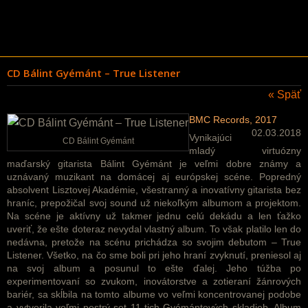
CD Bálint Gyémánt – True Listener
« Späť
BMC Records, 2017
02.03.2018
Vynikajúci
CD Bálint Gyémánt
mladý virtuózny
maďarský gitarista Bálint Gyémánt je veľmi dobre známy a
uznávaný muzikant na domácej aj európskej scéne. Popredný
absolvent Lisztovej Akadémie, všestranný a inovatívny gitarista bez
hraníc, prepožičal svoj sound už niekoľkým albumom a projektom.
Na scéne je aktívny už takmer jednu celú dekádu a len ťažko
uveriť, že ešte doteraz nevydal vlastný album. To však platilo len do
nedávna, pretože na scénu prichádza so svojim debutom – True
Listener. Všetko, na čo sme boli pri jeho hraní zvyknutí, preniesol aj
na svoj album a posunul to ešte ďalej. Jeho túžba po
experimentovaní so zvukom, inovátorstve a zotieraní žánrových
bariér, sa skĺbila na tomto albume vo veľmi koncentrovanej podobe
a vytvorila veľmi pestrý set 11-tich Gyémántových skladieb. Album