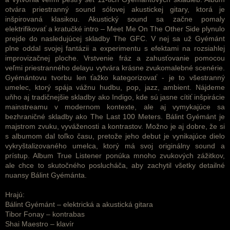
otvára priestranný sound sólovej akustickej gitary, ktorá je
inšpirovaná klasikou. Akustický sound sa začne pomaly
elektrifikovať a kratučké intro – Meet Me On The Other Side plynulo
prejde do nasledujúcej skladby The GFC. V nej sa už Gyémánt
plne oddal svojej fantázii a experimentu s efektami na rozsiahlej
improvizačnej ploche. Vrstvenie fráz a zahusťovanie pomocou
veľmi priestranného delayu vytvára krásne zvukomalebné scenérie.
Gyémántovu tvorbu len ťažko kategorizovať - je to všestranný
umelec, ktorý spája vážnu hudbu, pop, jazz, ambient. Nájdeme
uňho aj tradičnejšie skladby ako Indigo, kde sú jasne cítiť inšpirácie
mainstreamu v modernom kontexte, ale aj vymykajúce sa
bezhraničné skladby ako The Last 100 Meters. Bálint Gyémánt je
majstrom zvuku, vyváženosti a kontrastov. Možno je aj dobre, že si
s albumom dal toľko času, pretože jeho debut je vynikajúce dielo
vykryštalizovaného umelca, ktorý má svoj originálny sound a
prístup. Album True Listener ponúka mnoho zvukových zážitkov,
ale chce to skutočného poslucháča, aby zachytil všetky detailné
nuansy Bálint Gyémánta.
Hrajú:
Bálint Gyémánt – elektrická a akustická gitara
Tibor Fonay – kontrabas
Shai Maestro – klavír