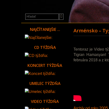
a
festivaly
NAJČÍTANEJŠIE ...
Arménsko – T
CD TÝŽDŇA
Tentoraz je Video tý
Tigran Hamasyan! T
februára 2018 a z k
KONCERT TÝŽDŇA
UMELEC TÝŽDŇA
VIDEO TÝŽDŇA
Archív od roku 2005