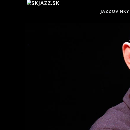
JAZZOVINKY
skJazz.sk:
Tvoje
jazzovinky,
jazzový
magazín,
recenzie
CD,
koncerty