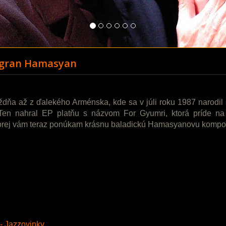
ygran Hamasyan
ždňa až z ďalekého Arménska, kde sa v júli roku 1987 narodil s
en nahral EP platňu s názvom For Gyumri, ktorá príde na 
torej vám teraz ponúkam krásnu baladickú Hamasyanovu kompozí
 - Jazzovinky