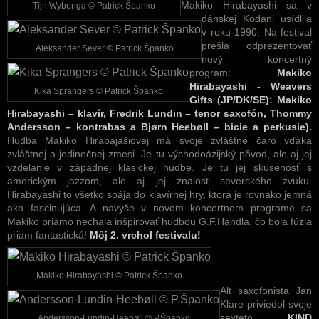
Makiko Hirabayashi sa v
Tijn Wybenga © Patrick Španko
dánskej Kodani usídlila
v roku 1990. Na festival
prešla odprezentovať
Aleksander Sever © Patrick Španko
nový koncertný
program:
Makiko
Hirabayashi - Weavers
Kika Sprangers © Patrick Španko
Gifts (JP/DK/SE): Makiko
Hirabayashi – klavír, Fredrik Lundin – tenor saxofón, Thommy
Andersson – kontrabas a Bjørn Heebøll – bicie a perkusie).
Hudba Makiko Hirabajašiovej má svoje zvláštne čaro vďaka
zvláštnej a jedinečnej zmesi. Je tu východoázijský pôvod, ale aj jej
vzdelanie v západnej klasickej hudbe. Je tu jej skúsenosť s
americkým jazzom, ale aj jej znalosť severského zvuku.
Hirabayashi to všetko spája do klavírnej hry, ktorá je rovnako jemná
ako fascinujúca. A navyše v novom koncertnom programe sa
Makiko priamo nechala inšpirovať hudbou G.F.Händla, čo bola fúzia
priam fantastická!
Môj 2. vrchol festivalu!
Makiko Hirabayashi © Patrick Španko
Alt saxofonista Jan
Klare priviedol svoje
sexteto
KIND
Andersson-Lundin-Heebøll © P.Španko