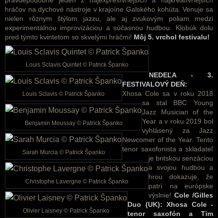
hráčov na dychové nástroje v krajoíne Galského kohúta. Venuje sa
nielen rôznym štýlom jazzu, ale aj zvukovým poliam medzi
experimentálnou improvizáciou a súčasnou hudbou. Klobúk dolu
pred týmto kvintetom so skvelými hráčmi!
Môj 5. vrchol festivalu!
Louis Sclavis Quintet © Patrick Španko
NEDEĽA - 3.
FESTIVALOVÝ DEŇ:
Xhosa Cole sa v roku 2018
Louis Sclavis © Patrick Španko
sa stal BBC Young
Jazz Musician of the
Year a v roku 2019 bol
Benjamin Moussay © Patrick Španko
vyhlásený za Jazz
Newcomer of the Year. Tento
tenor saxofonista a skladateľ
Sarah Murcia © Patrick Španko
je britskou senzáciou
a svojou hudbou a
hrou dokazuje, že
Christophe Lavergne © Patrick Španko
patrí na európske
výslnie!
Cole /Gilles
Duo (UK): Xhosa Cole -
Olivier Laisney © Patrick Španko
tenor saxofón a Tim