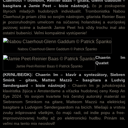
Claerhout – trombón, Reinier Baas – gitara, Glenn Gaddum –
basgitara a Jamie Peet – bicie nástroje),
čo je zoskupenie
štyroch mladých hudobných individualít. Trombonistka Nabou
Claerhout je priam zžitá so svojím nástrojom, gitarista Reinier Baas
je pozoruhodným umelcom na súčasnej holandskej a európskej
jazzovej scéne a bubeník Jamie Peet hrá vždy trochu inal ako
ostatní bubeníci. Veľmi kompaktné vystúpenie!
Nabou Claerhout-Glenn Gaddum © Patrick Španko
Chaerin Im
Quatet
Jamie Peet-Reinier Baas © Patrick Španko
(
KR/NL/BE/DK):
Chaerin Im – klavír a syntezátory,
Siebren
Smink – gitara,
Matteo Mazzù – basgitara a
Ludvig
Søndergaard – bicie nástroje)
- Chaerin Im je juhokórejská
klaviristka žijúca v Amsterdame a víťazka hudobnej ceny Keep An
Eye 2024. Vo svojom kvartete hrá čerstvý autorský materiál so
Siebrenom Sminkom na gitare, Matteom Mazzù na elektrickej
basgitare a Ludvigom Søndergaardom na bicích. Miešajú a vrstvia
zvuky inšpirované všetkým, čo majú radi, od indie popu a free-
improvovizovanej hudby až po elektronickú hudbu. Prinám sa,
veľmi ma tento mix neoslovil!