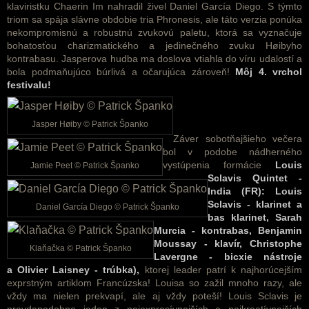
klaviristku
Chaerin Im nahradil živel Daniel García Diego. S týmto
triom sa spája slávne obdobie tria Phronesis, ale táto verzia ponúka
nekompromisnú a robustnú zvukovú paletu, ktorá sa vyznačuje
bohatosťou charizmatického a jedinečného zvuku Høibyho
kontrabasu. Jasperova hudba ma doslova vtiahla do víru udalostí a
bola podmaňujúco búrlivá a očarujúca zároveň!
Môj 4. vrchol
festivalu!
Jasper Høiby © Patrick Španko
Záver sobotňajšieho večera
bol v podobe nádherného
vystúpenia formácie
Louis
Jamie Peet © Patrick Španko
Sclavis Quintet -
India (FR):
Louis
Sclavis - klarinet a
Daniel García Diego © Patrick Španko
bas klarinet,
Sarah
Murcia - kontrabas,
Benjamin
Moussay - klavír,
Christophe
Klaňačka © Patrick Španko
Lavergne - bicxie nástroje
a
Olivier Laisney - trúbka),
ktorej leader patrí k najhorúcejším
exprstným artiklom Francúzska! Louisa so zažil mnoho razy, ale
vždy ma nielen prekvapí, ale aj vždy poteší! Louis Sclavis je
pravdepodobne jeden z najexpresívnejších a najkreatívnejších