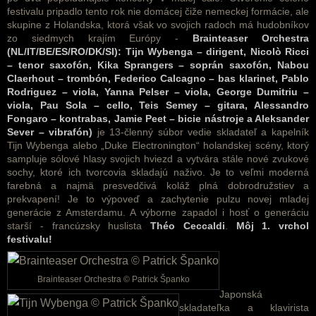
festivalu pripadlo tento rok nie domácej čiže nemeckej formácie, ale
skupine z Holandska, ktorá však vo svojich radoch má hudobníkov
zo siedmych krajím Európy -
Brainteaser Orchestra
(NL/IT/BE/ES/RO/DK/SI): Tijn Wybenga – dirigent, Nicolò Ricci
– tenor saxofón, Kika Sprangers – soprán saxofón, Nabou
Claerhout – trombón, Federico Calcagno – bas klarinet, Pablo
Rodriguez – viola, Yanna Pelser – viola, George Dumitriu –
viola, Pau Sola – cello, Teis Semey – gitara, Alessandro
Fongaro – kontrabas, Jamie Peet – bicie nástroje a Aleksander
Sever – vibrafón)
je 13-členný súbor vedie skladateľ a kapelník
Tijn Wybenga alebo „Duke Electronington“ holandskej scény, ktorý
sampluje sólové hlasy svojich hviezd a vytvára stále nové zvukové
sochy, ktoré ich tvorcovia skladajú naživo. Je to veľmi moderná
farebná a najmä presvedčivá koláž plná dobrodružstiev a
prekvapení! Je to výpoveď a zachytenie pulzu novej mladej
generácie z Amsterdamu. A výborne zapadol i hosť o generáciu
starší - francúzsky huslista
Théo Ceccaldi
.
Môj 1. vrchol
festivalu!
Brainteaser Orchestra © Patrick Španko
Japonská
skladateľka a klavirista