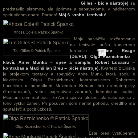
Gilles - bicie nástroje)
sa
predstavilo skromne, ale úprimne a sabavedome, v nádhernom
spirituálnom opare! Paráda!
Môj 6. vrchol festivalu!
Xhosa Cole © Patrick Španko
Moje najväčšie rozčarovanie
na festivale prišlo koncertom
formácie
Pauline Réage
Tim Gilles © Patrick Španko
(DE/RU): Olga Reznichenko –
klavír, Anne Munka – spev a sample, Robert Lucaciu –
kontrabas a Maximilian Breu – bicie nástroje).
Kvarteto z Lipska
je projektom textárky a speváčky Anne Munk, ktorá spolu s
klaviristkou Olgou Reznichenko, kontrabasistom Robertom
Lucaciom a bubeníkom Maximilian Breuom hrá dramaturgicky
štruktúrovanú, veľmi expresívne zahranú, komplexnú hudbu.
Miestami som mal pocit, že Anne spieva falošne, ale nakoniec sa z
toho vykľul zámer. Pri počúvaní som nemal pohodu, onedlho ma
spútal kŕč a pocit úzkosti.
Olga Reznichenko © Patrick Španko
Ešte pred vystúpením