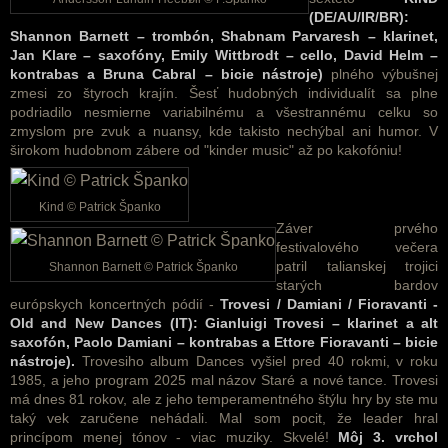
(DE/AU/IR/BR):
Shannon Barnett – trombón, Shabnam Parvaresh – klarinet,
Jan Klare – saxofóny, Emily Wittbrodt – cello, David Helm –
kontrabas a Bruna Cabral – bicie nástroje)
plného výbušnej
zmesi zo štyroch krajín. Šesť hudobných individualít sa plne
podriadilo nesmierne variabilnému a všestrannému celku so
zmyslom pre zvuk a nuansy, kde takisto nechýbal ani humor. V
širokom hudobnom zábere od "kinder music" až po kakofóniu!
Kind © Patrick Španko
Záver prvého
festivalového večera
patril talianskej trojici
Shannon Barnett © Patrick Španko
starých bardov
európskych koncertných pódií -
Trovesi / Damiani / Fioravanti -
Old and New Dances (IT): Gianluigi Trovesi – klarinet a alt
saxofón, Paolo Damiani – kontrabas a Ettore Fioravanti – bicie
nástroje).
Trovesiho album Dances vyšiel pred 40 rokmi, v roku
1985, a jeho program 2025 mal názov Staré a nové tance. Trovesi
má dnes 81 rokov, ale z jeho temperamentného štýlu hry by ste mu
taký vek zaručene nehádali. Mal som pocit, že leader hral
princípom menej tónov - viac muziky. Skvelé!
Môj 3. vrchol