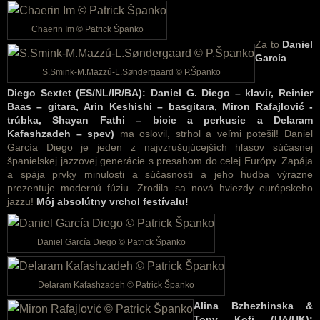
Chaerin Im © Patrick Španko
Za to
Daniel
García
S.Smink-M.Mazzú-L.Søndergaard © P.Španko
Diego Sextet (ES/NL/IR/BA):
Daniel G. Diego – klavír,
Reinier
Baas – gitara,
Arin Keshishi – basgitara,
Miron Rafajlović -
trúbka,
Shayan Fathi – bicie a perkusie a
Delaram
Kafashzadeh – spev)
ma oslovil, strhol a veľmi potešil! Daniel
García Diego je jeden z najvzrušujúcejších hlasov súčasnej
španielskej jazzovej generácie s presahom do celej Európy. Zapája
a spája prvky minulosti a súčasnosti a jeho hudba výrazne
prezentuje modernú fúziu. Zrodila sa nová hviezdy európskeho
jazzu!
Môj absolútny vrchol festívalu!
Daniel García Diego © Patrick Španko
Delaram Kafashzadeh © Patrick Španko
Alina
Bzhezhinska &
Tony Kofi (UA/UK):