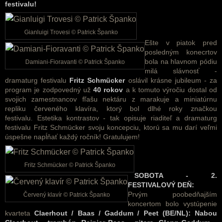
festivalu!
Gianluigi Trovesi © Patrick Španko
Ešte v piatok pred
posledným konecrtov
bola na hlavnom pódiu
Damiani-Fioravanti © Patrick Španko
milá slávnosť -
dramaturg festivalu
Fritz Schmücker
oslávil krásne jubileum - z
a
program je zodpovedný už
40 rokov
a k tomuto výročiu dostal od
svojich zamestnancov fľašu nektáru z marakuje a miniatúrnu
repliku červeného klavíra, ktorý bol dlhé roky značkou
festivalu.
Estetika kontrastov - tak opisuje riaditeľ a dramaturg
festivalu Fritz Schmücker svoju koncepciu, ktorú sa mu darí veľmi
úspešne napĺňať každý ročník! Gratulujem!
Fritz Schmücker © Patrick Španko
SOBOTA - 2.
FESTIVALOVÝ DEŇ:
Prvým poobedňajším
Červený klavír © Patrick Španko
koncertom bolo vystúpenie
kvarteta
Claerhout / Baas / Gaddum / Peet (BE/NL): Nabou