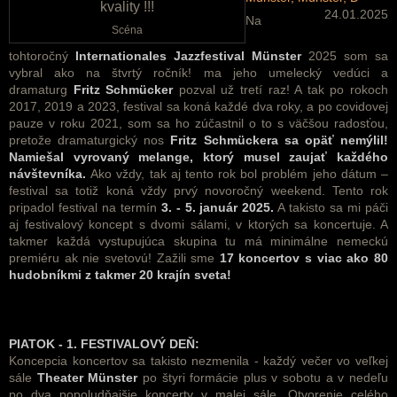
24.01.2025
Na
Scéna
tohtoročný
Internationales Jazzfestival Münster
2025 som sa
vybral ako na štvrtý ročník! ma jeho umelecký vedúci a
dramaturg
Fritz Schmücker
pozval už tretí raz! A tak po rokoch
2017, 2019 a 2023, festival sa koná každé dva roky, a po covidovej
pauze v roku 2021, som sa ho zúčastnil o to s väčšou radosťou,
pretože dramaturgický nos
Fritz Schmückera sa opäť nemýlil!
Namiešal vyrovaný melange, ktorý musel zaujať každého
návštevníka.
Ako vždy, tak aj tento rok bol problém jeho dátum –
festival sa totiž koná vždy prvý novoročný weekend. Tento rok
pripadol festival na termín
3. - 5
. január 2025
.
A takisto sa mi páči
aj festivalový koncept s dvomi sálami, v ktorých sa koncertuje. A
takmer každá vystupujúca skupina tu má minimálne nemeckú
premiéru ak nie svetovú! Zažili sme
17 koncertov s viac ako 80
hudobníkmi z takmer 20 krajín sveta!
PIATOK - 1. FESTIVALOVÝ DEŇ:
Koncepcia koncertov sa takisto nezmenila - každý večer vo veľkej
sále
Theater Münster
po štyri formácie plus v sobotu a v nedeľu
po dva popoludňajšie koncerty v malej sále. Otvorenie celého