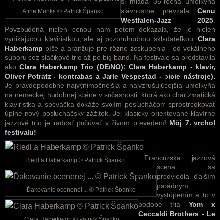
si mladá 36-ročná umelkyňa
slávnostne prevzala
Cenu
Anne Munka © Patrick Španko
Westfalen-Jazz 2025
.
Povzbudená nielen cenou nám potom dokázala, že je nielen
vynikajúcou klaviristkou, ale aj pozoruhodnou skladateľkou.
Clara
Haberkamp
píše a aranžuje pre rôzne zoskupenia - od vokálneho
súboru cez sláčikové trio až po big band. Na festivale sa predstavila
ako
Clara Haberkamp Trio (DE/NO): Clara Haberkamp - klavír,
Oliver Potratz - kontrabas a Jarle Vespestad - bicie nástroje).
Je pravdepodobne najvýnimočnejšia a najvzrušujúcejšia umelkyňa
na nemeckej hudobnej scéne v súčasnosti, ktorá ako charizmatická
klaviristka a speváčka dokáže svojím poslucháčom sprostredkovať
úplne nový poslucháčsky zážitok. Jej klasicky orientované klavírne
jazzové trio je radosť počúvať v živom prevedení!
Môj 7. vrchol
festivalu!
Francúzska jazzová
Riedl a Haberkamp © Patrick Španko
scéna sa
predviedla ďalším
parádnym
Ďakovanie ocenenej ... © Patrick Španko
vystúpením a to v
podobe tria
Yom x
Ceccaldi
Brothers - Le
Clara Haberkamp © Patrick Španko