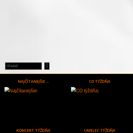
NAJČÍTANEJŠIE ...
CD TÝŽDŇA
KONCERT TÝŽDŇA
UMELEC TÝŽDŇA