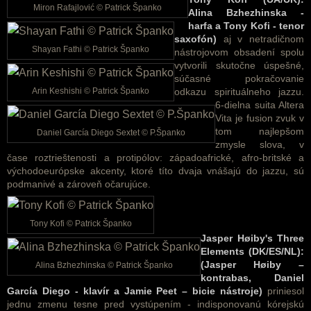
Miron Rafajlović © Patrick Španko
Alina Bzhezhinska -
harfa a Tony Kofi - tenor
saxofón)
aj v netradičnom
Shayan Fathi © Patrick Španko
nástrojovom obsadení spolu
vytvorili skutočne úspešné,
súčasné pokračovanie
Arin Keshishi © Patrick Španko
odkazu spirituálneho jazzu.
6-dielna suita Altera
Vita je fusion zvuk v
tom najlepšom
Daniel García Diego Sextet © P.Španko
zmysle slova, v
čase roztrieštenosti a protipólov: západoafrické, afro-britské a
východoeurópske akcenty, ktoré títo dvaja vnášajú do jazzu, sú
podmanivé a zároveň očarujúce.
Tony Kofi © Patrick Španko
Jasper Høiby's Three
Elements (DK/ES/NL):
(
Jasper Høiby –
Alina Bzhezhinska © Patrick Španko
kontrabas, Daniel
García Diego - klavír a
Jamie Peet – bicie nástroje)
priniesol
jednu zmenu tesne pred vystúpením - indisponovanú kórejskú